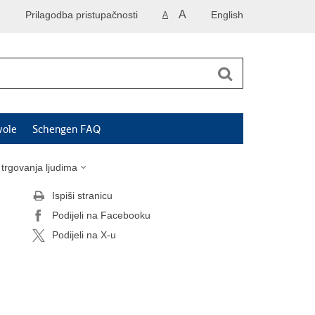
A
Prilagodba pristupačnosti
English
A
vole
Schengen FAQ
 trgovanja ljudima
Ispiši stranicu
Podijeli na Facebooku
Podijeli na X-u