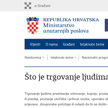
Preskoči
na
glavni
sadržaj
Vijesti
O nama
Građani
Istaknute teme
Naslovnica
Istaknute teme
Nacionalni progra
Što je trgovanje ljudim
Trgovanje ljudima predstavlja vrbovanje, kupnju, prodaju
ili predaji, pružanje utočišta i prihvat osoba, uporabu s
prijevare, zlouporabe položaja ili ovlasti da bi se do