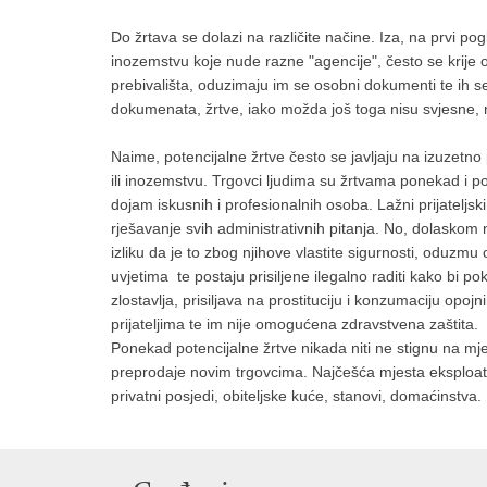
Do žrtava se dolazi na različite načine. Iza, na prvi p
inozemstvu koje nude razne "agencije", često se krije o
prebivališta, oduzimaju im se osobni dokumenti te ih s
dokumenata, žrtve, iako možda još toga nisu svjesne, n
Naime, potencijalne žrtve često se javljaju na izuzetno
ili inozemstvu. Trgovci ljudima su žrtvama ponekad i pozn
dojam iskusnih i profesionalnih osoba. Lažni prijateljs
rješavanje svih administrativnih pitanja. No, dolaskom
izliku da je to zbog njihove vlastite sigurnosti, oduzmu 
uvjetima te postaju prisiljene ilegalno raditi kako bi po
zlostavlja, prisiljava na prostituciju i konzumaciju op
prijateljima te im nije omogućena zdravstvena zaštita.
Ponekad potencijalne žrtve nikada niti ne stignu na mje
preprodaje novim trgovcima. Najčešća mjesta eksploataci
privatni posjedi, obiteljske kuće, stanovi, domaćinstva.