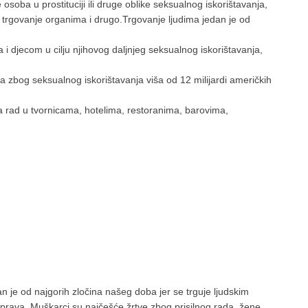
 osoba u prostituciji ili druge oblike seksualnog iskorištavanja,
u, trgovanje organima i drugo.Trgovanje ljudima jedan je od
 i djecom u cilju njihovog daljnjeg seksualnog iskorištavanja,
a zbog seksualnog iskorištavanja viša od 12 milijardi američkih
a rad u tvornicama, hotelima, restoranima, barovima,
n je od najgorih zločina našeg doba jer se trguje ljudskim
h prava. Muškarci su najčešće žrtve zbog prisilnog rada, žene