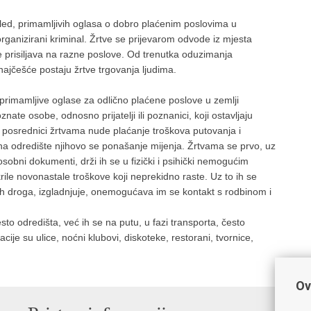
ogled, primamljivih oglasa o dobro plaćenim poslovima u
rganizirani kriminal. Žrtve se prijevarom odvode iz mjesta
e prisiljava na razne poslove. Od trenutka oduzimanja
ajčešće postaju žrtve trgovanja ljudima.
 primamljive oglase za odlično plaćene poslove u zemlji
ate osobe, odnosno prijatelji ili poznanici, koji ostavljaju
ki posrednici žrtvama nude plaćanje troškova putovanja i
 na odredište njihovo se ponašanje mijenja. Žrtvama se prvo, uz
osobni dokumenti, drži ih se u fizički i psihički nemogućim
krile novonastale troškove koji neprekidno raste. Uz to ih se
ojnih droga, izgladnjuje, onemogućava im se kontakt s rodbinom i
sto odredišta, već ih se na putu, u fazi transporta, često
je su ulice, noćni klubovi, diskoteke, restorani, tvornice,
Ov