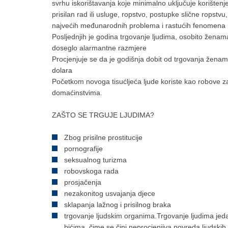
svrhu iskorištavanja koje minimalno uključuje korištenje
prisilan rad ili usluge, ropstvo, postupke slične ropstv
najvećih međunarodnih problema i rastućih fenomena
Posljednjih je godina trgovanje ljudima, osobito ženama
doseglo alarmantne razmjere
Procjenjuje se da je godišnja dobit od trgovanja ženam
dolara
Početkom novoga tisućljeća ljude koriste kao robove z
domaćinstvima.
ZAŠTO SE TRGUJE LJUDIMA?
Zbog prisilne prostitucije
pornografije
seksualnog turizma
robovskoga rada
prosjačenja
nezakonitog usvajanja djece
sklapanja lažnog i prisilnog braka
trgovanje ljudskim organima.Trgovanje ljudima jeda
bićima, čime se čini neprocjenjiva povreda ljudski