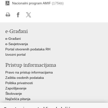
Nacionalni program AMIF
(175kb)
Ispiši
Podijeli
Podijeli
stranicu
na
na
e-Građani
Facebooku
X-
u
e-Građani
e-Savjetovanja
Portal otvorenih podataka RH
Izvozni portal
Pristup informacijama
Pravo na pristup informacijama
Zaštita osobnih podataka
Politika privatnosti
Zapošljavanje
Školovanje
Najčešća pitanja