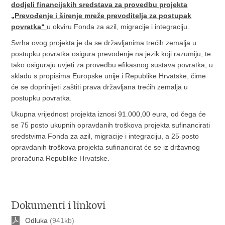
dodjeli financijskih sredstava za provedbu projekta
„Prevođenje i širenje mreže prevoditelja za postupak
povratka“
u okviru Fonda za azil, migracije i integraciju.
Svrha ovog projekta je da se državljanima trećih zemalja u
postupku povratka osigura prevođenje na jezik koji razumiju, te
tako osiguraju uvjeti za provedbu efikasnog sustava povratka, u
skladu s propisima Europske unije i Republike Hrvatske, čime
će se doprinijeti zaštiti prava državljana trećih zemalja u
postupku povratka.
Ukupna vrijednost projekta iznosi 91.000,00 eura, od čega će
se 75 posto ukupnih opravdanih troškova projekta sufinancirati
sredstvima Fonda za azil, migracije i integraciju, a 25 posto
opravdanih troškova projekta sufinancirat će se iz državnog
proračuna Republike Hrvatske.
Dokumenti i linkovi
Odluka
(941kb)