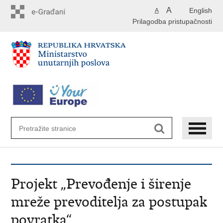
Preskoči
A
English
A
na
Prilagodba pristupačnosti
glavni
sadržaj
Projekt „Prevođenje i širenje
mreže prevoditelja za postupak
povratka“