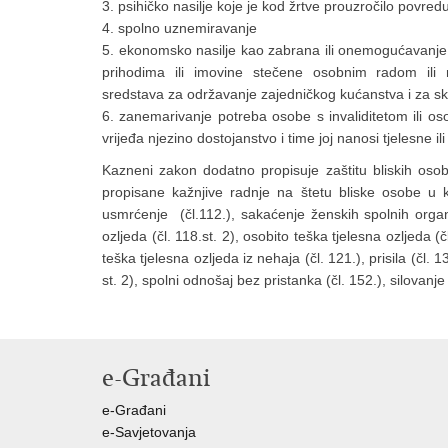
3. psihičko nasilje koje je kod žrtve prouzročilo povred
4. spolno uznemiravanje
5. ekonomsko nasilje kao zabrana ili onemogućavanje 
prihodima ili imovine stečene osobnim radom ili 
sredstava za održavanje zajedničkog kućanstva i za sk
6. zanemarivanje potreba osobe s invaliditetom ili oso
vrijeđa njezino dostojanstvo i time joj nanosi tjelesne i
Kazneni zakon dodatno propisuje zaštitu bliskih osoba
propisane kažnjive radnje na štetu bliske osobe u ka
usmrćenje (čl.112.), sakaćenje ženskih spolnih organa 
ozljeda (čl. 118.st. 2), osobito teška tjelesna ozljeda (č
teška tjelesna ozljeda iz nehaja (čl. 121.), prisila (čl. 1
st. 2), spolni odnošaj bez pristanka (čl. 152.), silovanje
e-Građani
e-Građani
e-Savjetovanja