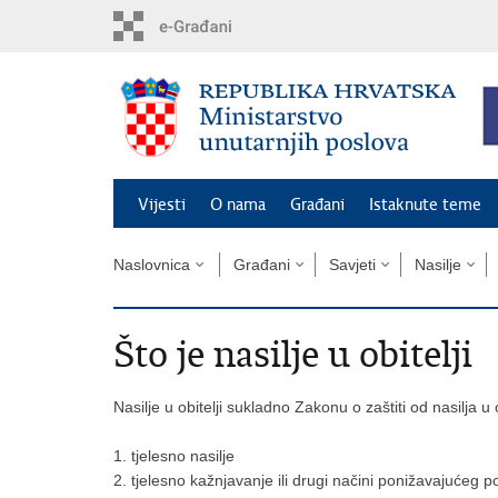
Preskoči
na
glavni
sadržaj
Vijesti
O nama
Građani
Istaknute teme
Naslovnica
Građani
Savjeti
Nasilje
Što je nasilje u obitelji
Nasilje u obitelji sukladno Zakonu o zaštiti od nasilja u ob
1. tjelesno nasilje
2. tjelesno kažnjavanje ili drugi načini ponižavajućeg 