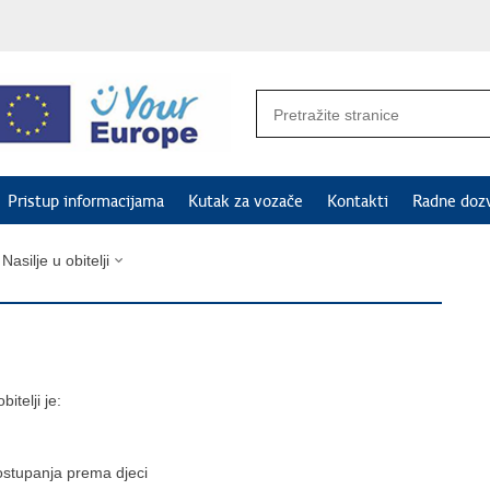
Pristup informacijama
Kutak za vozače
Kontakti
Radne doz
Nasilje u obitelji
itelji je:
postupanja prema djeci