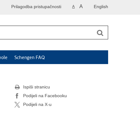
A
Prilagodba pristupačnosti
English
A
vole
Schengen FAQ
Ispiši stranicu
Podijeli na Facebooku
Podijeli na X-u