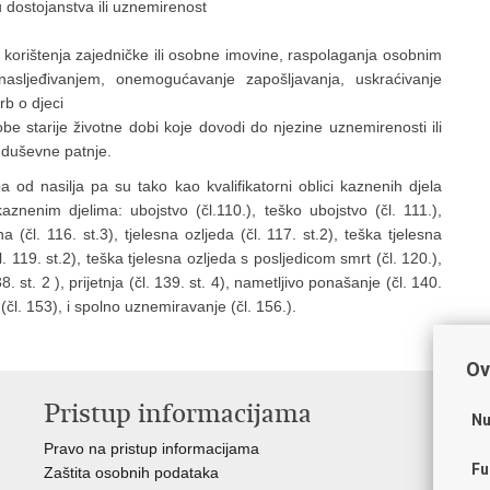
u dostojanstva ili uznemirenost
korištenja zajedničke ili osobne imovine, raspolaganja osobnim
nasljeđivanjem, onemogućavanje zapošljavanja, uskraćivanje
rb o djeci
be starije životne dobi koje dovodi do njezine uznemirenosti ili
li duševne patnje.
 od nasilja pa su tako kao kvalifikatorni oblici kaznenih djela
znenim djelima: ubojstvo (čl.110.), teško ubojstvo (čl. 111.),
(čl. 116. st.3), tjelesna ozljeda (čl. 117. st.2), teška tjelesna
l. 119. st.2), teška tjelesna ozljeda s posljedicom smrt (čl. 120.),
38. st. 2 ), prijetnja (čl. 139. st. 4), nametljivo ponašanje (čl. 140.
 (čl. 153), i spolno uznemiravanje (čl. 156.).
Ov
Pristup informacijama
V
Nu
Pravo na pristup informacijama
Apl
Fu
Zaštita osobnih podataka
EMN