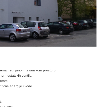
a prema negrijanom tavanskom prostoru
termostatskih ventila
jetom
trične energije i vode
%
za 65,29%