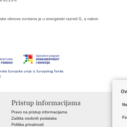
etske obnove svrstana je u energetski razred G, a nakon
Ov
Pristup informacijama
V
Nu
Pravo na pristup informacijama
Apl
Fu
Zaštita osobnih podataka
EMN
Politika privatnosti
Pol