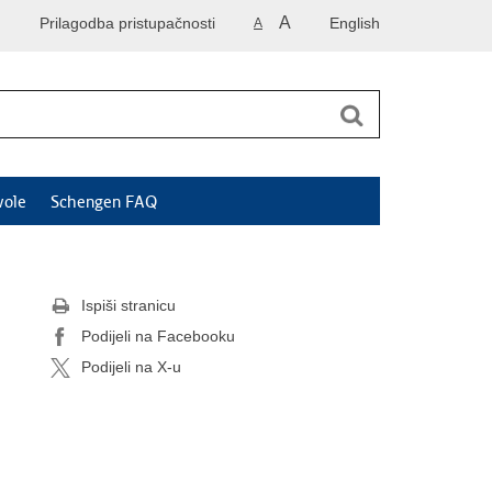
A
Prilagodba pristupačnosti
English
A
vole
Schengen FAQ
Ispiši stranicu
Podijeli na Facebooku
Podijeli na X-u