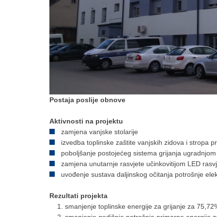
Postaja poslije obnove
Aktivnosti na projektu
zamjena vanjske stolarije
izvedba toplinske zaštite vanjskih zidova i strop
poboljšanje postojećeg sistema grijanja ugradnjom 
zamjena unutarnje rasvjete učinkovitijom LED rasv
uvođenje sustava daljinskog očitanja potrošnje elek
Rezultati projekta
smanjenje toplinske energije za grijanje za 75,72
smanjenje godišnje potrošnje primarne energije 