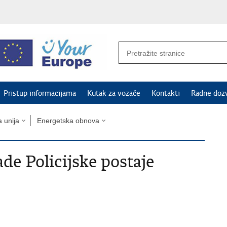
Pristup informacijama
Kutak za vozače
Kontakti
Radne doz
 unija
Energetska obnova
de Policijske postaje