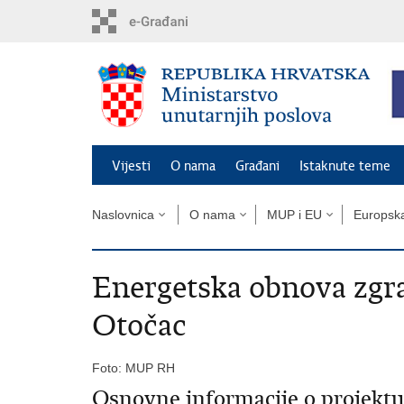
Preskoči
na
glavni
sadržaj
Vijesti
O nama
Građani
Istaknute teme
Naslovnica
O nama
MUP i EU
Europska
Energetska obnova zgra
Otočac
Foto: MUP RH
Osnovne informacije o projektu