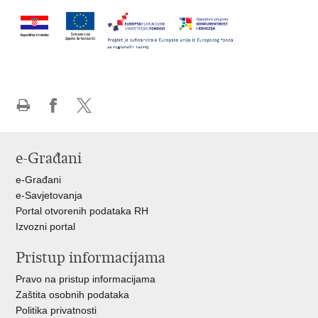
Ispiši
Podijeli
Podijeli
stranicu
na
na
Facebooku
X-
e-Građani
u
e-Građani
e-Savjetovanja
Portal otvorenih podataka RH
Izvozni portal
Pristup informacijama
Pravo na pristup informacijama
Zaštita osobnih podataka
Politika privatnosti