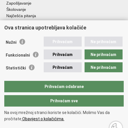
Zapošljavanje
Školovanje
Najčešća pitanja
Važne poveznice
Ova stranica upotrebljava kolačiće
Aplikacije
Prihvaćam
Ne prihvaćam
Nužni
EMN Nacionalna kontaktna točka za Republiku Hrvatsku
Policijske uprave
Prihvaćam
Ne prihvaćam
Funkcionalni
Policijska akademija
Muzej policije
Prihvaćam
Ne prihvaćam
Statistički
Zaklada policijske solidarnosti
Sindikati
Udruge
Prihvaćam odabrane
Dom zdravlja MUP-a
Prihvaćam sve
Povratak na vrh
Na ovoj mrežnoj stranci koriste se kolačići. Molimo Vas da
Copyright © 2026 Ministarstvo unutarnjih poslova Republike Hrvatske.
pročitate
Obavijest o kolačićima.
Uvjeti korištenja
.
Izjava o pristupačnosti
.