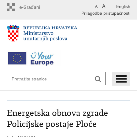
Preskoči
A
English
A
na
Prilagodba pristupačnosti
glavni
sadržaj
Energetska obnova zgrade
Policijske postaje Ploče