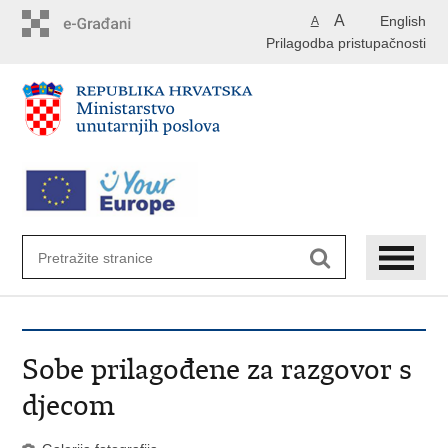
Preskoči
A
English
A
na
Prilagodba pristupačnosti
glavni
sadržaj
Sobe prilagođene za razgovor s
djecom