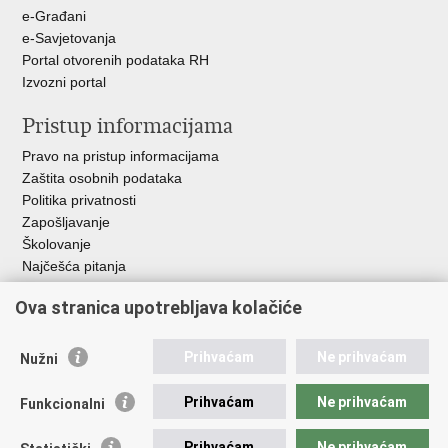
e-Građani
e-Savjetovanja
Portal otvorenih podataka RH
Izvozni portal
Pristup informacijama
Pravo na pristup informacijama
Zaštita osobnih podataka
Politika privatnosti
Zapošljavanje
Školovanje
Najčešća pitanja
Ova stranica upotrebljava kolačiće
Važne poveznice
Aplikacije
Prihvaćam
Ne prihvaćam
Nužni
EMN Nacionalna kontaktna točka za Republiku Hrvatsku
Policijske uprave
Prihvaćam
Ne prihvaćam
Funkcionalni
Policijska akademija
Muzej policije
Prihvaćam
Ne prihvaćam