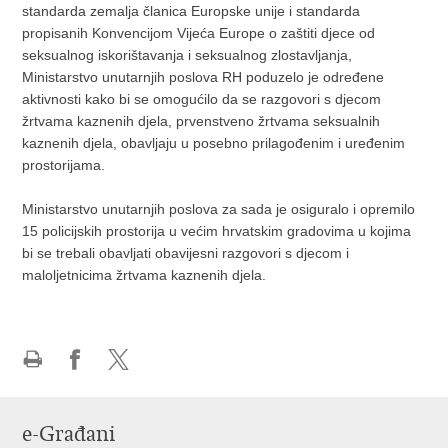
standarda zemalja članica Europske unije i standarda
propisanih Konvencijom Vijeća Europe o zaštiti djece od
seksualnog iskorištavanja i seksualnog zlostavljanja,
Ministarstvo unutarnjih poslova RH poduzelo je određene
aktivnosti kako bi se omogućilo da se razgovori s djecom
žrtvama kaznenih djela, prvenstveno žrtvama seksualnih
kaznenih djela, obavljaju u posebno prilagođenim i uređenim
prostorijama.
Ministarstvo unutarnjih poslova za sada je osiguralo i opremilo
15 policijskih prostorija u većim hrvatskim gradovima u kojima
bi se trebali obavljati obavijesni razgovori s djecom i
maloljetnicima žrtvama kaznenih djela.
Ispiši
Podijeli
Podijeli
stranicu
na
na
Facebooku
X-
e-Građani
u