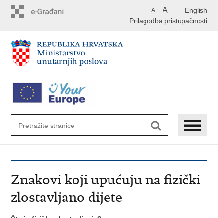
Preskoči
A
English
A
na
Prilagodba pristupačnosti
glavni
sadržaj
Znakovi koji upućuju na fizički
zlostavljano dijete