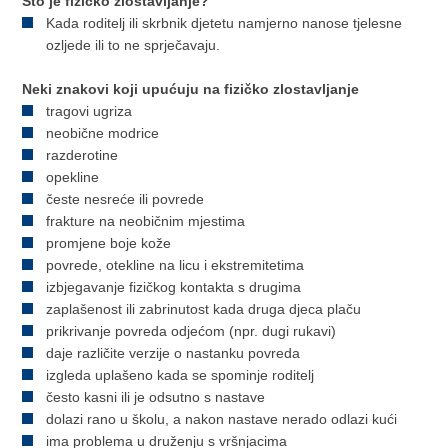
Što je fizičko zlostavljanje?
Kada roditelj ili skrbnik djetetu namjerno nanose tjelesne
ozljede ili to ne sprječavaju.
Neki znakovi koji upućuju na fizičko zlostavljanje
tragovi ugriza
neobične modrice
razderotine
opekline
česte nesreće ili povrede
frakture na neobičnim mjestima
promjene boje kože
povrede, otekline na licu i ekstremitetima
izbjegavanje fizičkog kontakta s drugima
zaplašenost ili zabrinutost kada druga djeca plaču
prikrivanje povreda odjećom (npr. dugi rukavi)
daje različite verzije o nastanku povreda
izgleda uplašeno kada se spominje roditelj
često kasni ili je odsutno s nastave
dolazi rano u školu, a nakon nastave nerado odlazi kući
ima problema u druženju s vršnjacima