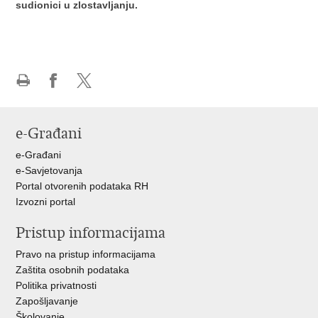
sudionici u zlostavljanju.
Ispiši
Podijeli
Podijeli
stranicu
na
na
Facebooku
X-
e-Građani
u
e-Građani
e-Savjetovanja
Portal otvorenih podataka RH
Izvozni portal
Pristup informacijama
Pravo na pristup informacijama
Zaštita osobnih podataka
Politika privatnosti
Zapošljavanje
Školovanje