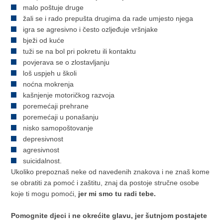
malo poštuje druge
žali se i rado prepušta drugima da rade umjesto njega
igra se agresivno i često ozljeđuje vršnjake
bježi od kuće
tuži se na bol pri pokretu ili kontaktu
povjerava se o zlostavljanju
loš uspjeh u školi
noćna mokrenja
kašnjenje motoričkog razvoja
poremećaji prehrane
poremećaji u ponašanju
nisko samopoštovanje
depresivnost
agresivnost
suicidalnost.
Ukoliko prepoznaš neke od navedenih znakova i ne znaš kome
se obratiti za pomoć i zaštitu, znaj da postoje stručne osobe
koje ti mogu pomoći,
jer mi smo tu radi tebe.
Pomognite djeci i ne okrećite glavu, jer šutnjom postajete