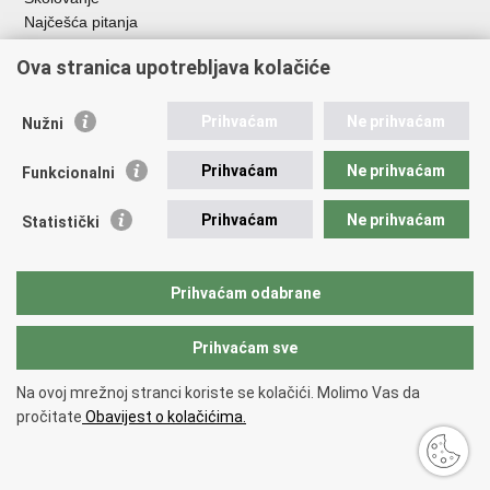
Najčešća pitanja
Ova stranica upotrebljava kolačiće
Važne poveznice
Aplikacije
Prihvaćam
Ne prihvaćam
Nužni
EMN Nacionalna kontaktna točka za Republiku Hrvatsku
Policijske uprave
Prihvaćam
Ne prihvaćam
Funkcionalni
Policijska akademija
Muzej policije
Prihvaćam
Ne prihvaćam
Statistički
Zaklada policijske solidarnosti
Sindikati
Udruge
Prihvaćam odabrane
Dom zdravlja MUP-a
Prihvaćam sve
Povratak na vrh
Na ovoj mrežnoj stranci koriste se kolačići. Molimo Vas da
Copyright © 2026 Ministarstvo unutarnjih poslova Republike Hrvatske.
pročitate
Obavijest o kolačićima.
Uvjeti korištenja
.
Izjava o pristupačnosti
.