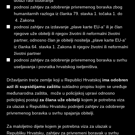
dolazi radi studiranja
podnosi zahtjev za odobrenje privremenog boravka zbog
humanitarnih razloga iz članka 79. stavka 1. točaka 1. do
4. Zakona
podnosi zahtjev za izdavanje „plave karte EU-a“ ili je član
njegove uže obitelji ili njegov životni ili neformalni životni
partner, odnosno član je obitelji nositelja „plave karte EU-a“
iz članka 64. stavka 1. Zakona ili njegov životni ili neformalni
životni partner
podnosi zahtjev za odobrenje privremenog boravka u svrhu
useljavanja i povratka hrvatskog iseljeništva.
Državljanin treće zemlje koji u Republici Hrvatskoj
ima odobren
azil ili supsidijarnu zaštitu
sukladno propisu kojim se uređuje
međunarodna zaštita, može u policijskoj upravi odnosno
policijskoj postaji
za člana uže obitelji
kojem je potrebna viza
za ulazak u Republiku Hrvatsku podnijeti zahtjev za odobrenje
privremenog boravka u svrhu spajanja obitelji.
Za maloljetno dijete kojem je potrebna viza za ulazak u
Republiku Hrvatsku, zahtjev za privremeni boravak u svrhu