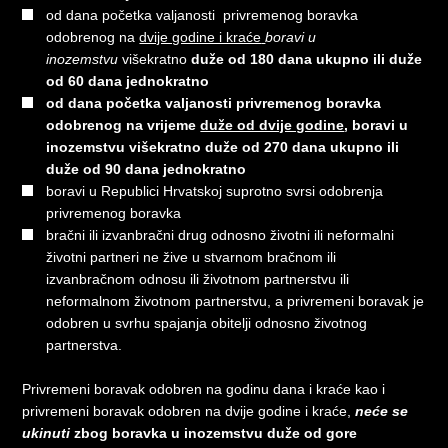
od dana početka valjanosti privremenog boravka
odobrenog na
dvije godine i kraće
boravi u
inozemstvu
višekratno
duže od 180 dana ukupno ili duže
od 60 dana jednokratno
od dana početka valjanosti privremenog boravka
odobrenog na vrijeme
duže od dvije godine
, boravi u
inozemstvu višekratno duže od 270 dana ukupno ili
duže od 90 dana jednokratno
boravi u Republici Hrvatskoj suprotno svrsi odobrenja
privremenog boravka
bračni ili izvanbračni drug odnosno životni ili neformalni
životni partneri ne žive u stvarnom bračnom ili
izvanbračnom odnosu ili životnom partnerstvu ili
neformalnom životnom partnerstvu, a privremeni boravak je
odobren u svrhu spajanja obitelji odnosno životnog
partnerstva.
Privremeni boravak odobren na godinu dana i kraće kao i
privremeni boravak odobren na dvije godine i kraće,
neće se
ukinuti
zbog boravka u inozemstvu duže od gore