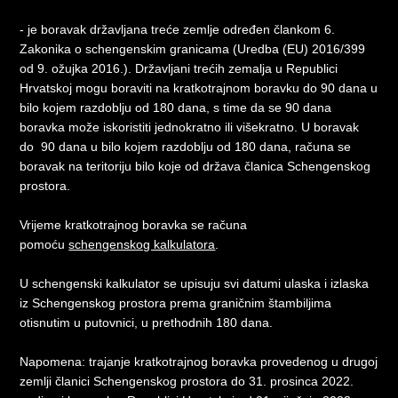
- je boravak državljana treće zemlje određen člankom 6.
Zakonika o schengenskim granicama (Uredba (EU) 2016/399
od 9. ožujka 2016.). Državljani trećih zemalja u Republici
Hrvatskoj mogu boraviti na kratkotrajnom boravku do 90 dana u
bilo kojem razdoblju od 180 dana, s time da se 90 dana
boravka može iskoristiti jednokratno ili višekratno. U boravak
do 90 dana u bilo kojem razdoblju od 180 dana, računa se
boravak na teritoriju bilo koje od država članica Schengenskog
prostora.
Vrijeme kratkotrajnog boravka se računa
pomoću
schengenskog kalkulatora
.
U schengenski kalkulator se upisuju svi datumi ulaska i izlaska
iz Schengenskog prostora prema graničnim štambiljima
otisnutim u putovnici, u prethodnih 180 dana.
Napomena: trajanje kratkotrajnog boravka provedenog u drugoj
zemlji članici Schengenskog prostora do 31. prosinca 2022.