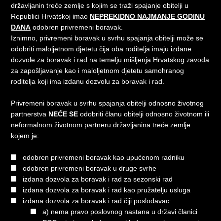
državljanin treće zemlje s kojim se traži spajanje obitelji u
Republici Hrvatskoj imao
NEPREKIDNO NAJMANJE GODINU
DANA
odobren privremeni boravak.
Iznimno, privremeni boravak u svrhu spajanja obitelji može se
odobriti maloljetnom djetetu čija oba roditelja imaju izdane
dozvole za boravak i rad na temelju mišljenja Hrvatskog zavoda
za zapošljavanje kao i maloljetnom djetetu samohranog
roditelja koji ima izdanu dozvolu za boravak i rad.
Privremeni boravak u svrhu spajanja obitelji odnosno životnog
partnerstva
NEĆE SE
odobriti članu obitelji odnosno životnom ili
neformalnom životnom partneru državljanina treće zemlje
kojem je:
odobren privremeni boravak kao upućenom radniku
odobren privremeni boravak u druge svrhe
izdana dozvola za boravak i rad za sezonski rad
izdana dozvola za boravak i rad kao pružatelju usluga
izdana dozvola za boravak i rad čiji poslodavac:
a) nema pravo poslovnog nastana u državi članici