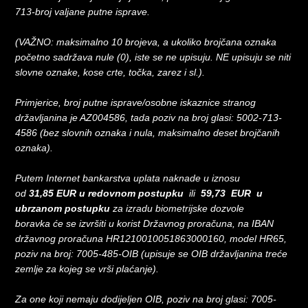
713-broj valjane putne isprave.
(VAŽNO: maksimalno 10 brojeva, a ukoliko brojčana oznaka
početno sadržava nule (0), iste se ne upisuju. NE upisuju se niti
slovne oznake, kose crte, točka, zarez i sl.).
Primjerice, broj putne isprave/osobne iskaznice stranog
državljanina je AZ004586, tada poziv na broj glasi: 5002-713-
4586 (bez slovnih oznaka i nula, maksimalno deset brojčanih
oznaka).
Putem Internet bankarstva uplata naknade u iznosu
od
31,85 EUR u redovnom postupku
ili
59,73 EUR u
ubrzanom postupku
za izradu biometrijske dozvole
boravka će se izvršiti u korist Državnog proračuna, na IBAN
državnog proračuna HR1210010051863000160, model HR65,
poziv na broj: 7005-485-OIB (upisuje se OIB državljanina treće
zemlje za kojeg se vrši plaćanje).
Za one koji nemaju dodijeljen OIB, poziv na broj glasi: 7005-