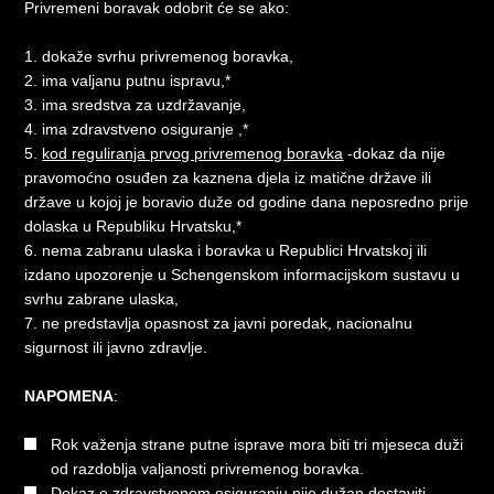
Privremeni boravak odobrit će se ako:
1. dokaže svrhu privremenog boravka,
2. ima valjanu putnu ispravu,*
3. ima sredstva za uzdržavanje,
4. ima zdravstveno osiguranje ,*
5.
kod reguliranja prvog privremenog boravka
-dokaz da nije
pravomoćno osuđen za kaznena djela iz matične države ili
države u kojoj je boravio duže od godine dana neposredno prije
dolaska u Republiku Hrvatsku,*
6. nema zabranu ulaska i boravka u Republici Hrvatskoj ili
izdano upozorenje u Schengenskom informacijskom sustavu u
svrhu zabrane ulaska,
7. ne predstavlja opasnost za javni poredak, nacionalnu
sigurnost ili javno zdravlje.
NAPOMENA
:
Rok važenja strane putne isprave mora biti tri mjeseca duži
od razdoblja valjanosti privremenog boravka.
Dokaz o zdravstvenom osiguranju nije dužan dostaviti