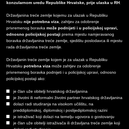
konzularnom uredu Republike Hrvatske, prije ulaska u RH
.
Državljanina treće zemlje kojemu za ulazak u Republiku
Hrvatsku
nije potrebna viza
, zahtjev za odobrenje
privremenog boravka
može podnijeti i u policijskoj upravi,
odnosno policijskoj postaji
prema mjestu namjeravanog
boravka državljanina treće zemlje, sjedištu poslodavca ili mjestu
rada državljanina treće zemlje.
Državljanin treće zemlje kojem je za ulazak u Republiku
Hrvatsku
potrebna viza
može zahtjev za odobrenje
privremenog boravka podnijeti i u policijskoj upravi, odnosno
policijskoj postaji ako:
je član uže obitelji hrvatskog državljanina
je životni ili neformalni životni partner hrvatskog državljanina
dolazi radi studiranja na visokom učilištu, na
preddiplomskoj, diplomskoj i poslijediplomskoj razini
je istraživač koji dolazi na temelju ugovora o gostovanju
je član uže obitelji istraživača ili državljana treće zemlje koji