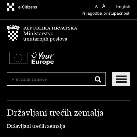
Preskoči
A
English
A
na
Prilagodba pristupačnosti
glavni
sadržaj
Državljani trećih zemalja
Državljani trećih zemalja