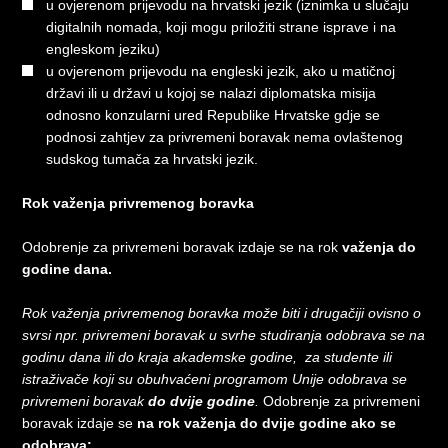
u ovjerenom prijevodu na hrvatski jezik (iznimka u slučaju
digitalnih nomada, koji mogu priložiti strane isprave i na
engleskom jeziku)
u ovjerenom prijevodu na engleski jezik, ako u matičnoj
državi ili u državi u kojoj se nalazi diplomatska misija
odnosno konzularni ured Republike Hrvatske gdje se
podnosi zahtjev za privremeni boravak nema ovlaštenog
sudskog tumača za hrvatski jezik.
Rok važenja privremenog boravka
Odobrenje za privremeni boravak izdaje se na rok
važenja do
godine dana.
Rok važenja privremenog boravka može biti i drugačiji ovisno o
svrsi npr. privremeni boravak u svrhe studiranja odobrava se na
godinu dana ili do kraja akademske godine, za studente ili
istraživače koji su obuhvaćeni programom Unije odobrava se
privremeni boravak
do dvije godine
.
Odobrenje za privremeni
boravak izdaje se
na rok važenja do dvije godine ako se
odobrava: