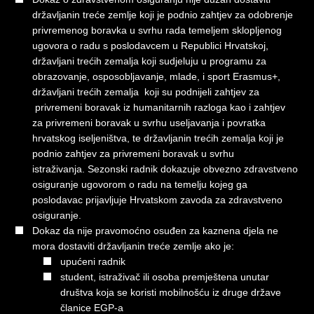
državljanin treće zemlje koji je podnio zahtjev za odobrenje
privremenog boravka u svrhu rada temeljem sklopljenog
ugovora o radu s poslodavcem u Republici Hrvatskoj,
državljani trećih zemalja koji sudjeluju u programu za
obrazovanje, osposobljavanje, mlade, i sport Erasmus+,
državljani trećih zemalja koji su podnijeli zahtjev za
privremeni boravak iz humanitarnih razloga kao i zahtjev
za privremeni boravak u svrhu useljavanja i povratka
hrvatskog iseljeništva, te državljanin trećih zemalja koji je
podnio zahtjev za privremeni boravak u svrhu
istraživanja. Sezonski radnik dokazuje obvezno zdravstveno
osiguranje ugovorom o radu na temelju kojeg ga
poslodavac prijavljuje Hrvatskom zavoda za zdravstveno
osiguranje.
Dokaz da nije pravomoćno osuđen za kaznena djela ne
mora dostaviti državljanin treće zemlje ako je:
upućeni radnik
student, istraživač ili osoba premještena unutar
društva koja se koristi mobilnošću iz druge države
članice EGP-a