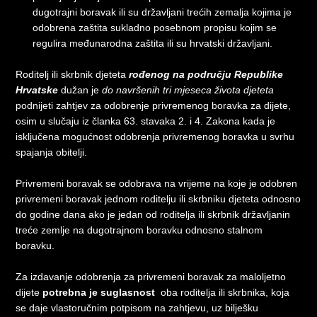
dugotrajni boravak ili su državljani trećih zemalja kojima je
odobrena zaštita sukladno posebnom propisu kojim se
regulira međunarodna zaštita ili su hrvatski državljani.
Roditelj ili skrbnik djeteta
rođenog na području Republike
Hrvatske
dužan je
do navršenih tri mjeseca života djeteta
podnijeti zahtjev za odobrenje privremenog boravka za dijete,
osim u slučaju iz članka 63. stavaka 2. i 4. Zakona kada je
isključena mogućnost odobrenja privremenog boravka u svrhu
spajanja obitelji.
Privremeni boravak se odobrava na vrijeme na koje je odobren
privremeni boravak jednom roditelju ili skrbniku djeteta odnosno
do godine dana ako je jedan od roditelja ili skrbnik državljanin
treće zemlje na dugotrajnom boravku odnosno stalnom
boravku.
Za izdavanje odobrenja za privremeni boravak za maloljetno
dijete
potrebna je suglasnost
oba roditelja ili skrbnika, koja
se daje vlastoručnim potpisom na zahtjevu, uz bilješku