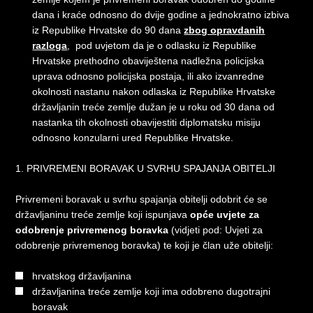
dana i kraće odnosno do dvije godine a jednokratno izbiva
iz Republike Hrvatske do 90 dana
zbog opravdanih
razloga
, pod uvjetom da je o odlasku iz Republike
Hrvatske prethodno obaviještena nadležna policijska
uprava odnosno policijska postaja, ili ako izvanredne
okolnosti nastanu nakon odlaska iz Republike Hrvatske
državljanin treće zemlje dužan je u roku od 30 dana od
nastanka tih okolnosti obavijestiti diplomatsku misiju
odnosno konzularni ured Republike Hrvatske.
1. PRIVREMENI BORAVAK U SVRHU SPAJANJA OBITELJI
Privremeni boravak u svrhu spajanja obitelji odobrit će se
državljaninu treće zemlje koji ispunjava
opće uvjete za
odobrenje privremenog boravka
(vidjeti pod: Uvjeti za
odobrenje privremenog boravka) te koji je član uže obitelji:
hrvatskog državljanina
državljanina treće zemlje koji ima odobreno dugotrajni
boravak