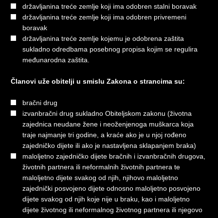
državljanina treće zemlje koji ima odobren stalni boravak
državljanina treće zemlje koji ima odobren privremeni
boravak
državljanina treće zemlje kojemu je odobrena zaštita
sukladno odredbama posebnog propisa kojim se regulira
međunarodna zaštita.
Članovi uže obitelji u smislu Zakona o strancima su:
bračni drug
izvanbračni drug sukladno Obiteljskom zakonu (životna
zajednica neudane žene i neoženjenoga muškarca koja
traje najmanje tri godine, a kraće ako je u njoj rođeno
zajedničko dijete ili ako je nastavljena sklapanjem braka)
maloljetno zajedničko dijete bračnih i izvanbračnih drugova,
životnih partnera ili neformalnih životnih partnera te
maloljetno dijete svakog od njih, njihovo maloljetno
zajednički posvojeno dijete odnosno maloljetno posvojeno
dijete svakog od njih koje nije u braku, kao i maloljetno
dijete životnog ili neformalnog životnog partnera ili njegovo