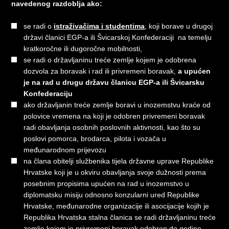
navedenog razdoblja ako:
se radi o
istraživačima i studentima
, koji borave u drugoj
državi članici EGP-a ili Švicarskoj Konfederaciji na temelju
kratkoročne ili dugoročne mobilnosti,
se radi o državljaninu treće zemlje kojem je odobrena
dozvola za boravak i rad ili privremeni boravak,
a upućen
je na rad u drugu državu članicu EGP-a ili Švicarsku
Konfederaciju
ako državljanin treće zemlje boravi u inozemstvu kraće od
polovice vremena na koji je odobren privremeni boravak
radi obavljanja osobnih poslovnih aktivnosti, kao što su
poslovi pomorca, brodarca, pilota i vozača u
međunarodnom prijevozu
na člana obitelji službenika tijela državne uprave Republike
Hrvatske koji je u okviru obavljanja svoje dužnosti prema
posebnim propisima upućen na rad u inozemstvo u
diplomatsku misiju odnosno konzularni ured Republike
Hrvatske, međunarodne organizacije ili asocijacije kojih je
Republika Hrvatska stalna članica se radi državljaninu treće
zemlje kojem je privremeni boravak odobren do godine