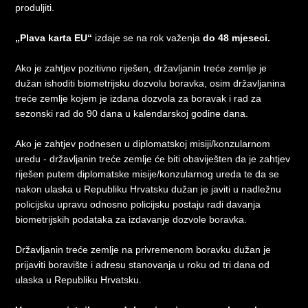
produljiti.
„Plava karta EU“
izdaje se na rok važenja
do 48 mjeseci.
Ako je zahtjev pozitivno riješen, državljanin treće zemlje je
dužan ishoditi biometrijsku dozvolu boravka, osim državljanina
treće zemlje kojem je izdana dozvola za boravak i rad za
sezonski rad do 90 dana u kalendarskoj godine dana.
Ako je zahtjev podnesen u diplomatskoj misiji/konzularnom
uredu - državljanin treće zemlje će biti obaviješten da je zahtjev
riješen putem diplomatske misije/konzularnog ureda te da se
nakon ulaska u Republiku Hrvatsku dužan je javiti u nadležnu
policijsku upravu odnosno policijsku postaju radi davanja
biometrijskih podataka za izdavanje dozvole boravka.
Državljanin treće zemlje na privremenom boravku dužan je
prijaviti boravište i adresu stanovanja u roku od tri dana od
ulaska u Republiku Hrvatsku.