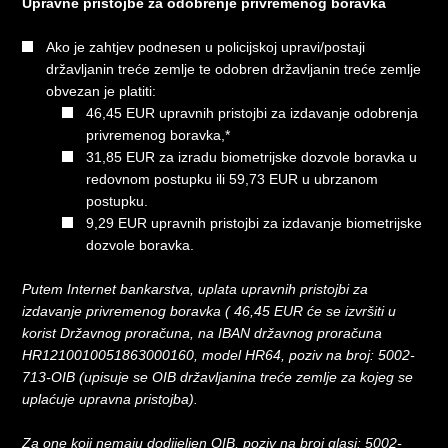
Upravne pristojbe za odobrenje privremenog boravka
Ako je zahtjev podnesen u policijskoj upravi/postaji
državljanin treće zemlje te odobren državljanin treće zemlje
obvezan je platiti:
46,45 EUR upravnih pristojbi za izdavanje odobrenja
privremenog boravka,*
31,85 EUR za izradu biometrijske dozvole boravka u
redovnom postupku ili 59,73 EUR u ubrzanom
postupku.
9,29 EUR upravnih pristojbi za izdavanje biometrijske
dozvole boravka.
Putem Internet bankarstva, uplata upravnih pristojbi za
izdavanje privremenog boravka ( 46,45 EUR će se izvršiti u
korist Državnog proračuna, na IBAN državnog proračuna
HR1210010051863000160, model HR64, poziv na broj: 5002-
713-OIB (upisuje se OIB državljanina treće zemlje za kojeg se
uplaćuje upravna pristojba).
Za one koji nemaju dodijeljen OIB, poziv na broj glasi: 5002-