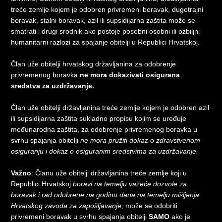
treće zemlje kojem je odobren privremeni boravak, dugotrajni
boravak, stalni boravak, azil ili supsidijarna zaštita može se
smatrati i drugi srodnik ako postoje posebni osobni ili ozbiljni
humanitarni razlozi za spajanje obitelji u Republici Hrvatskoj.
Član uže obitelji hrvatskog državljanina za odobrenje
privremenog boravka
ne mora dokazivati osigurana
sredstva za uzdržavanje.
Član uže obitelji državljanina treće zemlje kojem je odobren azil
ili supsidijarna zaštita sukladno propisu kojim se uređuje
međunarodna zaštita, za odobrenje privremenog boravka u
svrhu spajanja obitelji
ne mora pružiti dokaz o zdravstvenom
osiguranju i dokaz o osiguranim sredstvima za uzdržavanje.
Važno
: Članu uže obitelji državljanina treće zemlje koji u
Republici Hrvatskoj
boravi na temelju važeće dozvole za
boravak i rad odobrene na godinu dana na temelju mišljenja
Hrvatskog zavoda za zapošljavanje
, može se odobriti
privremeni boravak u svrhu spajanja obitelji
SAMO
ako je