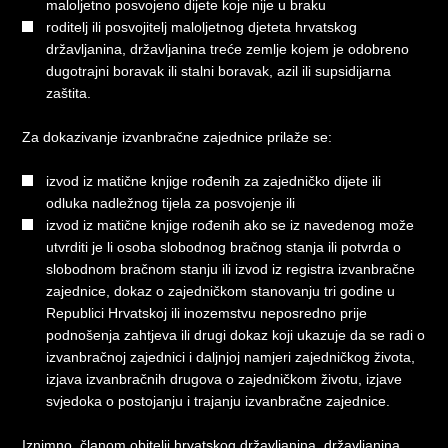
maloljetno posvojeno dijete koje nije u braku
roditelj ili posvojitelj maloljetnog djeteta hrvatskog
državljanina, državljanina treće zemlje kojem je odobreno
dugotrajni boravak ili stalni boravak, azil ili supsidijarna
zaštita.
Za dokazivanje izvanbračne zajednice prilaže se:
izvod iz matične knjige rođenih za zajedničko dijete ili
odluka nadležnog tijela za posvojenje ili
izvod iz matične knjige rođenih ako se iz navedenog može
utvrditi je li osoba slobodnog bračnog stanja ili potvrda o
slobodnom bračnom stanju ili izvod iz registra izvanbračne
zajednice, dokaz o zajedničkom stanovanju tri godine u
Republici Hrvatskoj ili inozemstvu neposredno prije
podnošenja zahtjeva ili drugi dokaz koji ukazuje da se radi o
izvanbračnoj zajednici i daljnjoj namjeri zajedničkog života,
izjava izvanbračnih drugova o zajedničkom životu, izjave
svjedoka o postojanju i trajanju izvanbračne zajednice.
Iznimno, članom obitelji hrvatskog državljanina, državljanina