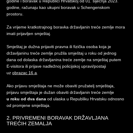
godine i boravak u Republici Hrvatskoj od 01. siječnja 2023.
godine, računaju kao ukupni boravak u Schengenskom
prostoru.
Za vrijeme kratkotrajnog boravka državljanin treće zemlje mora
imati prijavljen smještaj.
Smještaj je dužna prijaviti pravna ili fizička osoba koja je
državljaninu treće zemlje pružila smještaj u roku od jednog
dana od dolaska državljanina treće zemlje na smještaj putem
E-visitora ili prijave nadležnoj policijskoj upravi/postaji
uz
obrazac 16 a
.
Ako prijavu smještaja ne može obaviti pružatelj smještaja,
prijavu smještaja je dužan obaviti državljanin treće zemlje
u roku od dva dana
od ulaska u Republiku Hrvatsku odnosno
od promjene smještaja.
2. PRIVREMENI BORAVAK DRŽAVLJANA
TREĆIH ZEMALJA