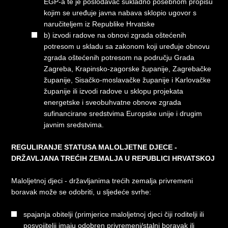
EGP-a te je poslodavac sukladno posebnom propisu
kojim se uređuje javna nabava sklopio ugovor s
naručiteljem iz Republike Hrvatske
b) izvodi radove na obnovi zgrada oštećenih
potresom u skladu sa zakonom koji uređuje obnovu
zgrada oštećenih potresom na području Grada
Zagreba, Krapinsko-zagorske županije, Zagrebačke
županije, Sisačko-moslavačke županije i Karlovačke
županije ili izvodi radove u sklopu projekata
energetske i sveobuhvatne obnove zgrada
sufinancirane sredstvima Europske unije i drugim
javnim sredstvima.
REGULIRANJE STATUSA MALOLJETNE DJECE -
DRŽAVLJANA TREĆIH ZEMALJA U REPUBLICI HRVATSKOJ
Maloljetnoj djeci - državljanima trećih zemalja privremeni
boravak može se odobriti, u sljedeće svrhe:
spajanja obitelji (primjerice maloljetnoj djeci čiji roditelji ili
posvojitelji imaju odobren privremeni/stalni boravak ili