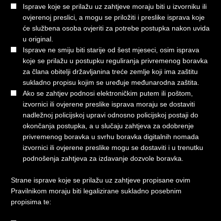
Isprave koje se prilažu uz zahtjeve moraju biti u izvorniku ili
ovjerenoj preslici, a mogu se priložiti i preslike isprava koje
će službena osoba ovjeriti za potrebe postupka nakon uvida
u original.
Isprave ne smiju biti starije od šest mjeseci, osim isprava
koje se prilažu u postupku reguliranja privremenog boravka
za člana obitelji državljanina treće zemlje koji ima zaštitu
sukladno propisu kojim se uređuje međunarodna zaštita.
Ako se zahtjev podnosi elektroničkim putem ili poštom,
izvornici ili ovjerene preslike isprava moraju se dostaviti
nadležnoj policijskoj upravi odnosno policijskoj postaji do
okončanja postupka, a u slučaju zahtjeva za odobrenje
privremenog boravka u svrhu boravka digitalnih nomada
izvornici ili ovjerene preslike mogu se dostaviti i u trenutku
podnošenja zahtjeva za izdavanje dozvole boravka.
Strane isprave koje se prilažu uz zahtjeve propisane ovim
Pravilnikom moraju biti legalizirane sukladno posebnim
propisima te: