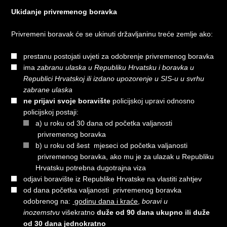
Ukidanje privremenog boravka
Privremeni boravak će se ukinuti državljaninu treće zemlje ako:
prestanu postojati uvjeti za odobrenje privremenog boravka
ima
zabranu ulaska u Republiku Hrvatsku i boravka u
Republici Hrvatskoj ili izdano upozorenje u SIS-u u svrhu
zabrane ulaska
ne prijavi svoje boravište
policijskoj upravi odnosno
policijskoj postaji:
a) u roku od 30 dana od početka valjanosti
privremenog boravka
b) u roku od šest mjeseci od početka valjanosti
privremenog boravka, ako mu je za ulazak u Republiku
Hrvatsku potrebna dugotrajna viza
odjavi boravište iz Republike Hrvatske na vlastiti zahtjev
od dana početka valjanosti privremenog boravka
odobrenog na:
godinu dana i kraće
,
boravi u
inozemstvu
višekratno
duže od 90 dana ukupno ili duže
od 30 dana jednokratno