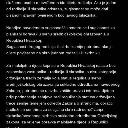
službene osobe o utvrđenom identitetu roditelja. Ako je jedan
od roditelja ili skrbnika odsutan, suglasnost se može dati
pisanom izjavom ovjerenom kod javnog bilježnika.
Naprijed navedenom suglasnošću smatra se i suglasnost za
planirani boravak u svrhu srednjoškolskog obrazovanja u
Republici Hrvatskoj.
Suglasnost drugog roditelja ili skrbnika nije potrebna ako je
dijete povjereno na skrb jednom roditelju ili skrbniku.
Za maloljetnu djecu koja se u Republici Hrvatskoj nalaze bez
zakonskog zastupnika - roditelja ili skrbnika, a nisu kategorija
državljana trećih zemalja koja status regulira u svrhu
srednjoškolskog obrazovanja sukladno odredbama navedenog
Zakona, potrebno se u svrhu zaštite prava i interesa djeteta
prije podnošenja zahtjeva radi reguliranja statusa državljana
treće zemlje temeljem odredbi Zakona o strancima, obratiti
nadležnim centrima za socijalnu skrb radi određivanja
skrbnika/posebnog skrbnika sukladno odredbama Obiteljskog
zakona, za vrijeme boravka maloljetne djece u Republici