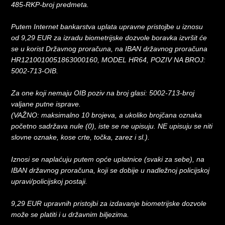
485-RKP-broj predmeta.
Putem Internet bankarstva uplata upravne pristojbe u iznosu
od 9,29 EUR za izradu biometrijske dozvole boravka izvršit će
se u korist Državnog proračuna, na IBAN državnog proračuna
HR1210010051863000160, MODEL HR64, POZIV NA BROJ:
5002-713-OIB.
Za one koji nemaju OIB poziv na broj glasi: 5002-713-broj
valjane putne isprave.
(VAŽNO: maksimalno 10 brojeva, a ukoliko brojčana oznaka
početno sadržava nule (0), iste se ne upisuju. NE upisuju se niti
slovne oznake, kose crte, točka, zarez i sl.).
Iznosi se naplaćuju putem opće uplatnice (svaki za sebe), na
IBAN državnog proračuna, koji se dobije u nadležnoj policijskoj
upravi/policijskoj postaji.
9,29 EUR upravnih pristojbi za izdavanje biometrijske dozvole
može se platiti i u državnim biljezima.