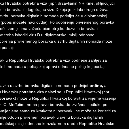
ku Hrvatsku potrebna viza (npr. državljanin NR Kine, uključujući
lu boravka ili dugotrajnu vizu D koju je izdala druga država
vrhu boravka digitalnih nomada podnijet će u diplomatskoj
 (popis možete naći
ovdje
). Po odobrenju privremenog boravka
treće zemlje ima važeću biometrijsku dozvolu boravka ili
ne treba ishoditi vizu D u diplomatskoj misiji odnosno
obrenja privremenog boravka u svrhu digitalnih nomada može
 postaji.
azak u Republiku Hrvatsku potrebna viza podnese zahtjev za
ih nomada u policijskoj upravi odnosno policijskoj postaji,
ravka u svrhu boravka digitalnih nomada podnijet
online,
a
 Hrvatsku potrebna viza nalazi se u Republici Hrvatskoj (npr.
 boravak
) može u Republici Hrvatskoj boraviti za vrijeme važenja
izi C. Međutim, nema pravo boravka do izvršnosti odluke po
ijenjena samo za kratkotrajni boravak i ne može se koristiti za
lje odobri privremeni boravak u svrhu boravka digitalnih
lomatskoj misiji odnosno konzularnom uredu Republike Hrvatske.