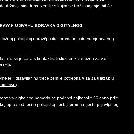
državljaninu treće zemlje s kojim se traži spajanje, bit će
ORAVAK U SVRHU BORAVKA DIGITALNOG
nadležnoj policijskoj upravi/postaji prema mjestu namjeravanog
 a kasnije će vas kontaktirati službenik zadužen za vaš
acije.
ome je li državljaninu treće zemlje potrebna
viza za ulazak u
 sustavu
).
boravka digitalnog nomada se podnosi najkasnije 60 dana prije
oj upravi odnosno policijskoj postaji prema mjestu prijavljenog