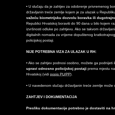
• U slučaju da je zahtjev za odobrenje privremenog bo
državljanin treće zemlje kojem je za ulazak u Republik
važeću biometrijsku dozvolu boravka ili dugotrajnu
Republici Hrvatskoj boraviti do 90 dana u bilo kojem
izvršnosti odluke po zahtjevu. Ako se takvom državlja
digitalnih nomada za vrijeme dopuštenog kratkotrajnog 
policijskoj postaji.
NIJE POTREBNA VIZA ZA ULAZAK U RH:
• Ako se zahtjev podnosi osobno, možete ga podnijeti i
upravi odnosno policijskoj postaji
prema mjestu nam
Hrvatskoj (vidi
popis PU/PP
).
• U navedenom slučaju državljanin treće zemlje može os
ZAHTJEV I DOKUMENTACIJA
Presliku dokumentacije potrebno je dostaviti na h