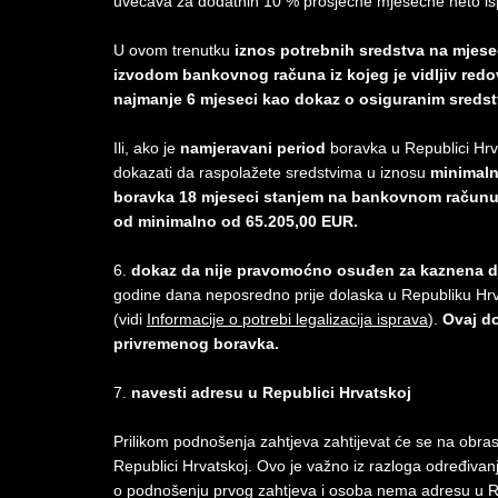
uvećava za dodatnih 10 % prosječne mjesečne neto is
U ovom trenutku
iznos potrebnih sredstva na mjese
izvodom bankovnog računa iz kojeg je vidljiv redovn
najmanje 6 mjeseci kao dokaz o osiguranim sredst
Ili, ako je
namjeravani period
boravka u Republici Hr
dokazati da raspolažete sredstvima u iznosu
minimaln
boravka 18 mjeseci stanjem na bankovnom računu 
od minimalno od 65.205,00 EUR.
6.
dokaz da nije pravomoćno osuđen za kaznena d
godine dana neposredno prije dolaska u Republiku Hrv
(vidi
Informacije o potrebi legalizacija isprava
).
Ovaj do
privremenog boravka.
7.
navesti adresu u Republici Hrvatskoj
Prilikom podnošenja zahtjeva zahtijevat će se na obra
Republici Hrvatskoj. Ovo je važno iz razloga određivan
o podnošenju prvog zahtjeva i osoba nema adresu u R