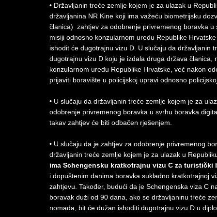
• Državljanin treće zemlje kojem je za ulazak u Republi
državljanina NR Kine koji ima važeću biometrijsku dozvo
članica) zahtjev za odobrenje privremenog boravka u s
misiji odnosno konzularnom uredu Republike Hrvatske
ishodit će dugotrajnu vizu D. U slučaju da državljanin 
dugotrajnu vizu D koju je izdala druga država članica, 
konzularnom uredu Republike Hrvatske, već nakon od
prijaviti boravište u policijskoj upravi odnosno policijskoj
• U slučaju da državljanin treće zemlje kojem je za ul
odobrenje privremenog boravka u svrhu boravka digitaln
takav zahtjev će biti odbačen rješenjem.
• U slučaju da je zahtjev za odobrenje privremenog bo
državljanin treće zemlje kojem je za ulazak u Republiku
ima Schengensku kratkotrajnu vizu C za turistički
i dopuštenim danima boravka sukladno kratkotrajnoj v
zahtjevu. Također, budući da je Schengenska viza C nam
boravak duži od 90 dana, ako se državljaninu treće zem
nomada, bit će dužan ishoditi dugotrajnu vizu D u dip