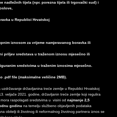
e nadležnih tijela (npr. porezna tijela ili trgovački sud) i
oslove,
oravka u Republici Hrvatskoj
upnim iznosom za vrijeme namjeravanog boravka ili
ni priljev sredstava u traženom iznosu mjesečno ili
osiguranim sredstvima u traženim iznosima mjesečno.
o .pdf file (maksimalne veličine 2MB).
a uzdržavanje državljanina treće zemlje u Republici Hrvatskoj
3. veljače 2021. godine, državljanin treće zemlje koji regulira
 mora raspolagati sredstvima u visini od
najmanje 2,5
hodnu godinu
na temelju službeno objavljenih podataka
a obitelji ili životnog ili neformalnog životnog partnera iznos se