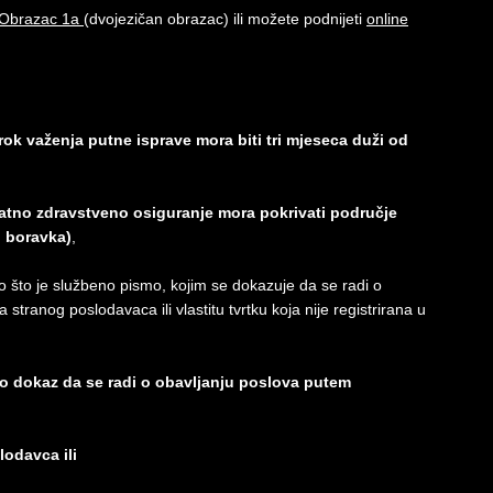
Obrazac 1a
(dvojezičan obrazac) ili možete podnijeti
online
(rok važenja putne isprave mora biti tri mjeseca duži od
vatno zdravstveno osiguranje mora pokrivati područje
g boravka)
,
o što je službeno pismo, kojim se dokazuje da se radi o
tranog poslodavaca ili vlastitu tvrtku koja nije registrirana u
kao dokaz da se radi o obavljanju poslova putem
lodavca ili