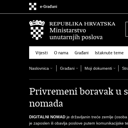
Preskoči
na
glavni
sadržaj
Vijesti
O nama
Građani
Istaknute teme
Naslovnica
Građani
Moji dokumenti
Str
Privremeni boravak u s
nomada
DIGITALNI NOMAD
je državljanin treće zemlje (osoba
je zaposlen ili obavlja poslove putem komunikacijske t