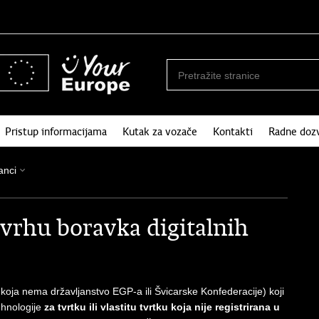
Pristup informacijama
Kutak za vozače
Kontakti
Radne doz
anci
vrhu boravka digitalnih
 koja nema državljanstvo EGP-a ili Švicarske Konfederacije) koji
ehnologije
za tvrtku ili vlastitu tvrtku koja nije registrirana u