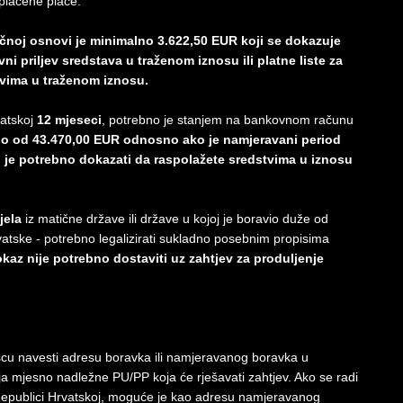
plaćene plaće.
čnoj osnovi je minimalno 3.622,50 EUR koji se dokazuje
i priljev sredstava u traženom iznosu ili platne liste za
vima u traženom iznosu.
vatskoj
12 mjeseci
, potrebno je stanjem na bankovnom računu
o od 43.470,00 EUR odnosno ako je namjeravani period
je potrebno dokazati da raspolažete sredstvima u iznosu
jela
iz matične države ili države u kojoj je boravio duže od
atske - potrebno legalizirati sukladno posebnim propisima
kaz nije potrebno dostaviti uz zahtjev za produljenje
scu navesti adresu boravka ili namjeravanog boravka u
ja mjesno nadležne PU/PP koja će rješavati zahtjev. Ako se radi
epublici Hrvatskoj, moguće je kao adresu namjeravanog