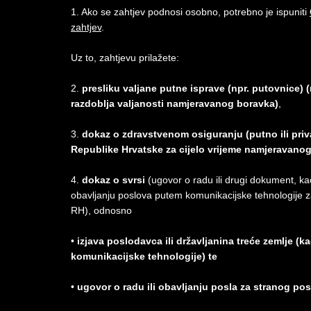
1. Ako se zahtjev podnosi osobno, potrebno je ispuniti
zahtjev
.
Uz to, zahtjevu prilažete:
2.
presliku valjane putne isprave (npr. putovnice) 
razdoblja valjanosti namjeravanog boravka)
,
3.
dokaz o zdravstvenom osiguranju (putno ili pri
Republike Hrvatske za cijelo vrijeme namjeravano
4.
dokaz o svrsi
(ugovor o radu ili drugi dokument, ka
obavljanju poslova putem komunikacijske tehnologije za s
RH), odnosno
•
izjava poslodavca ili državljanina treće zemlje (
komunikacijske tehnologije) te
•
ugovor o radu ili obavljanju posla za stranog pos