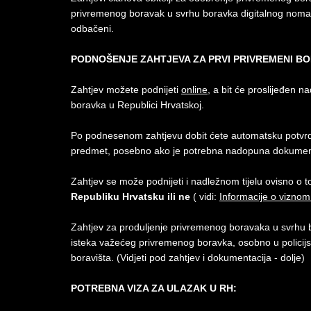
privremenog boravak u svrhu boravka digitalnog nomada 
odbačeni.
PODNOŠENJE ZAHTJEVA ZA PRVI PRIVREMENI B
Zahtjev možete podnijeti
online
, a bit će proslijeđen 
boravka u Republici Hrvatskoj.
Po podnesenom zahtjevu dobit ćete automatsku potvrdu,
predmet, posebno ako je potrebna nadopuna dokument
Zahtjev se može podnijeti i nadležnom tijelu ovisno o t
Republiku Hrvatsku ili ne
( vidi:
Informacije o viznom
Zahtjev za produljenje privremenog boravaka u svrhu 
isteka važećeg privremenog boravka, osobno u policijsk
boravišta. (Vidjeti pod zahtjev i dokumentacija - dolje)
POTREBNA VIZA ZA ULAZAK U RH: