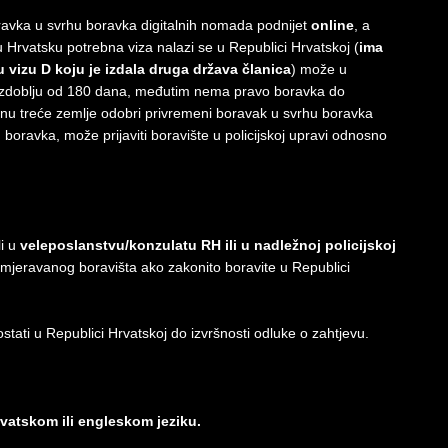
ravka u svrhu boravka digitalnih nomada podnijet
online
, a
u Hrvatsku potrebna viza nalazi se u Republici Hrvatskoj (
ima
 vizu D koju je izdala druga država članica
) može u
 razdoblju od 180 dana, međutim nema pravo boravka do
ninu treće zemlje odobri privremeni boravak u svrhu boravka
boravka, može prijaviti boravište u policijskoj upravi odnosno
li u
veleposlanstvu/konzulatu RH ili u nadležnoj policijskoj
jeravanog boravišta ako zakonito boravite u Republici
tati u Republici Hrvatskoj do izvršnosti odluke o zahtjevu.
rvatskom ili engleskom jeziku.