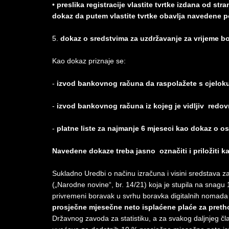
•
preslika registracije vlastite tvrtke izdana od stran
dokaz da putem vlastite tvrtke obavlja navedene p
5.
dokaz o sredstvima za uzdržavanje za vrijeme b
Kao dokaz priznaje se:
-
izvod bankovnog računa da raspolažete s cjelok
-
izvod bankovnog računa iz kojeg je vidljiv redov
-
platne liste za najmanje 6 mjeseci kao dokaz o 
Navedene dokaze treba jasno označiti i priložiti ka
Sukladno Uredbi o načinu izračuna i visini sredstava z
(„Narodne novine“, br. 14/21) koja je stupila na snagu 1
privremeni boravak u svrhu boravka digitalnih nomada
prosječne mjesečne neto isplaćene plaće za pret
Državnog zavoda za statistiku, a za svakog daljnjeg član