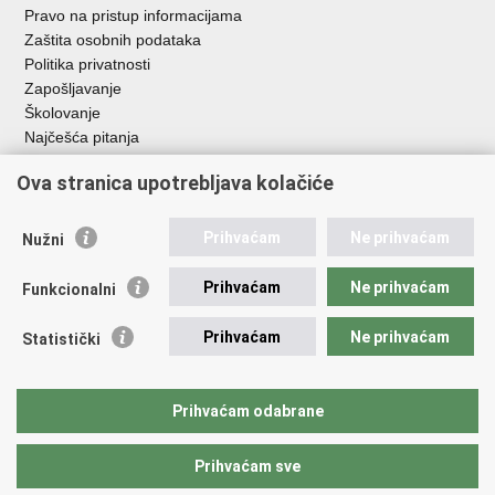
Pravo na pristup informacijama
Zaštita osobnih podataka
Politika privatnosti
Zapošljavanje
Školovanje
Najčešća pitanja
Ova stranica upotrebljava kolačiće
Važne poveznice
Aplikacije
Prihvaćam
Ne prihvaćam
Nužni
EMN Nacionalna kontaktna točka za Republiku Hrvatsku
Policijske uprave
Prihvaćam
Ne prihvaćam
Funkcionalni
Policijska akademija
Muzej policije
Prihvaćam
Ne prihvaćam
Statistički
Zaklada policijske solidarnosti
Sindikati
Udruge
Prihvaćam odabrane
Dom zdravlja MUP-a
Prihvaćam sve