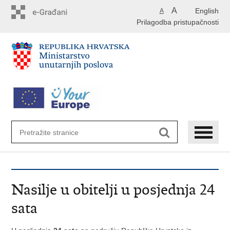
Preskoči
A
English
A
na
Prilagodba pristupačnosti
glavni
sadržaj
Nasilje u obitelji u posjednja 24
sata