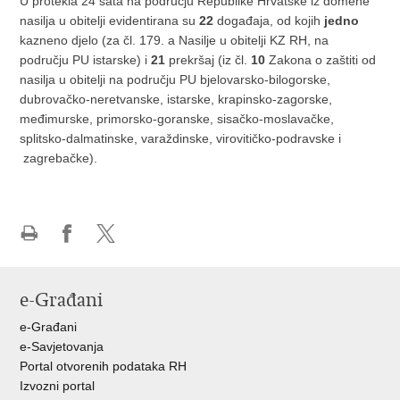
U protekla 24 sata na području Republike Hrvatske iz domene
nasilja u obitelji evidentirana su
22
događaja, od kojih
jedno
kazneno djelo (za čl. 179. a Nasilje u obitelji KZ RH, na
području PU istarske) i
21
prekršaj (iz čl.
10
Zakona o zaštiti od
nasilja u obitelji na području PU bjelovarsko-bilogorske,
dubrovačko-neretvanske, istarske, krapinsko-zagorske,
međimurske, primorsko-goranske, sisačko-moslavačke,
splitsko-dalmatinske, varaždinske, virovitičko-podravske i
zagrebačke).
Ispiši
Podijeli
Podijeli
stranicu
na
na
Facebooku
X-
e-Građani
u
e-Građani
e-Savjetovanja
Portal otvorenih podataka RH
Izvozni portal