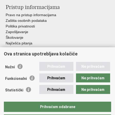
Pristup informacijama
Pravo na pristup informacijama
Zaštita osobnih podataka
Politika privatnosti
Zapošljavanje
Školovanje
Najčešća pitanja
Ova stranica upotrebljava kolačiće
Važne poveznice
Aplikacije
Prihvaćam
Ne prihvaćam
Nužni
EMN Nacionalna kontaktna točka za Republiku Hrvatsku
Policijske uprave
Prihvaćam
Ne prihvaćam
Funkcionalni
Policijska akademija
Muzej policije
Prihvaćam
Ne prihvaćam
Statistički
Zaklada policijske solidarnosti
Sindikati
Udruge
Prihvaćam odabrane
Dom zdravlja MUP-a