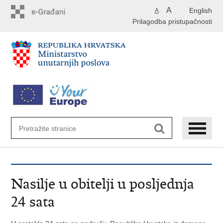
Preskoči
A
English
A
na
Prilagodba pristupačnosti
glavni
sadržaj
Nasilje u obitelji u posljednja
24 sata