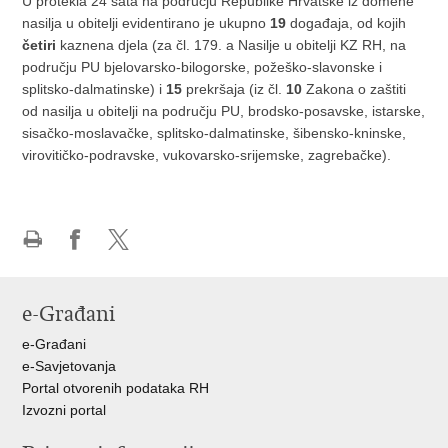
U protekla 24 sata na području Republike Hrvatske iz domene
nasilja u obitelji evidentirano je ukupno
19
događaja, od kojih
četiri
kaznena djela (za čl. 179. a Nasilje u obitelji KZ RH, na
području PU bjelovarsko-bilogorske, požeško-slavonske i
splitsko-dalmatinske) i
15
prekršaja (iz čl.
10
Zakona o zaštiti
od nasilja u obitelji na području PU, brodsko-posavske, istarske,
sisačko-moslavačke, splitsko-dalmatinske, šibensko-kninske,
virovitičko-podravske, vukovarsko-srijemske, zagrebačke).
Ispiši
Podijeli
Podijeli
stranicu
na
na
Facebooku
X-
e-Građani
u
e-Građani
e-Savjetovanja
Portal otvorenih podataka RH
Izvozni portal