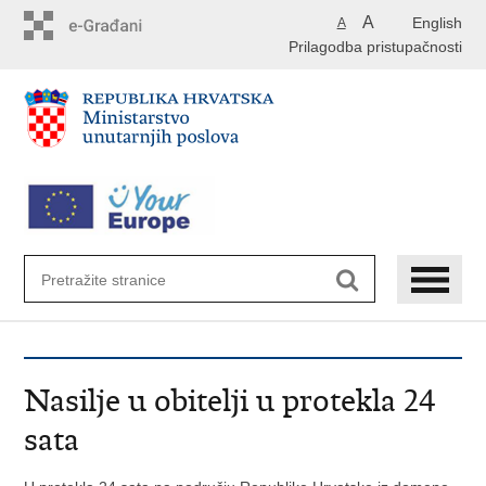
Preskoči
A
English
A
na
Prilagodba pristupačnosti
glavni
sadržaj
Nasilje u obitelji u protekla 24
sata