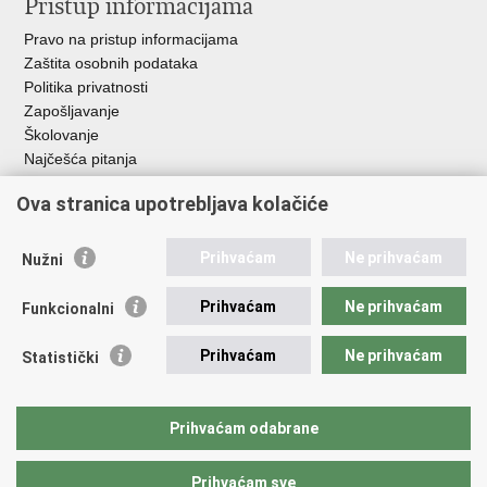
Pristup informacijama
Pravo na pristup informacijama
Zaštita osobnih podataka
Politika privatnosti
Zapošljavanje
Školovanje
Najčešća pitanja
Ova stranica upotrebljava kolačiće
Važne poveznice
Aplikacije
Prihvaćam
Ne prihvaćam
Nužni
EMN Nacionalna kontaktna točka za Republiku Hrvatsku
Policijske uprave
Prihvaćam
Ne prihvaćam
Funkcionalni
Policijska akademija
Muzej policije
Prihvaćam
Ne prihvaćam
Statistički
Zaklada policijske solidarnosti
Sindikati
Udruge
Prihvaćam odabrane
Dom zdravlja MUP-a
Prihvaćam sve