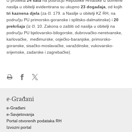
U protekla
24 sata
na području Republike Hrvatske iz domene
nasilja u obitelji evidentirana su ukupno
23 događaja
, od kojih
tri kaznena djela
(za čl. 179. a Nasilje u obitelji KZ RH, na
području PU primorsko-goranske i splitsko-dalmatinske) i
20
prekršaja
(iz čl. 10. Zakona o zaštiti od nasilja u obitelji na
području PU bjelovarsko-bilogorske, dubrovačko-neretvanske,
karlovačke, međimurske, osječko-baranjske, primorsko-
goranske, sisačko-moslavačke, varaždinske, vukovarsko-
srijemske, zadarske i zagrebačke).
Ispiši
Podijeli
Podijeli
stranicu
na
na
Facebooku
X-
e-Građani
u
e-Građani
e-Savjetovanja
Portal otvorenih podataka RH
Izvozni portal