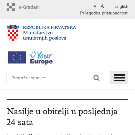
Preskoči
A
English
A
na
Prilagodba pristupačnosti
glavni
sadržaj
Nasilje u obitelji u posljednja
24 sata