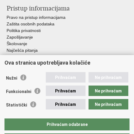
Pristup informacijama
Pravo na pristup informacijama
Zaštita osobnih podataka
Politika privatnosti
Zapošljavanje
Školovanje
Najčešća pitanja
Ova stranica upotrebljava kolačiće
Važne poveznice
Aplikacije
Prihvaćam
Ne prihvaćam
Nužni
EMN Nacionalna kontaktna točka za Republiku Hrvatsku
Policijske uprave
Prihvaćam
Ne prihvaćam
Funkcionalni
Policijska akademija
Muzej policije
Prihvaćam
Ne prihvaćam
Statistički
Zaklada policijske solidarnosti
Sindikati
Udruge
Prihvaćam odabrane
Dom zdravlja MUP-a