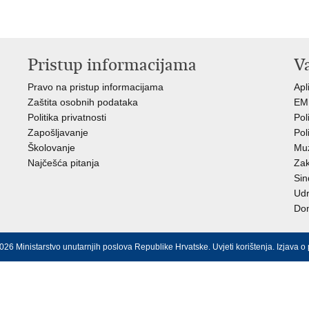
Pristup informacijama
V
Pravo na pristup informacijama
Apl
Zaštita osobnih podataka
EMN
Politika privatnosti
Pol
Zapošljavanje
Pol
Školovanje
Muz
Najčešća pitanja
Zak
Sin
Ud
Dom
026 Ministarstvo unutarnjih poslova Republike Hrvatske.
Uvjeti korištenja
.
Izjava o 