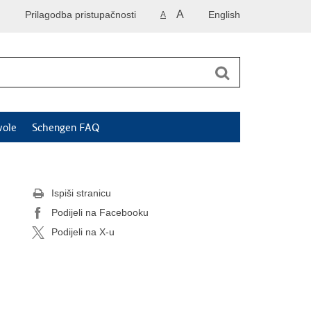
A
Prilagodba pristupačnosti
English
A
vole
Schengen FAQ
Ispiši stranicu
Podijeli na Facebooku
Podijeli na X-u