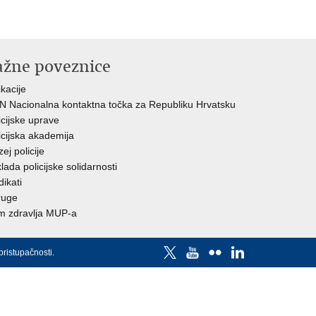
ažne poveznice
ikacije
 Nacionalna kontaktna točka za Republiku Hrvatsku
icijske uprave
icijska akademija
ej policije
lada policijske solidarnosti
dikati
ruge
 zdravlja MUP-a
pristupačnosti
.