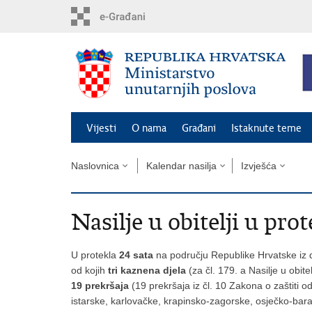
Preskoči
na
glavni
sadržaj
Vijesti
O nama
Građani
Istaknute teme
Naslovnica
Kalendar nasilja
Izvješća
Nasilje u obitelji u prot
U protekla
24 sata
na području Republike Hrvatske iz d
od kojih
tri kaznena djela
(za čl. 179. a Nasilje u obit
19 prekršaja
(19 prekršaja iz čl. 10 Zakona o zaštiti o
istarske, karlovačke, krapinsko-zagorske, osječko-bara