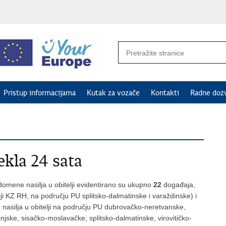
Pristup informacijama
Kutak za vozače
Kontakti
Radne doz
ekla 24 sata
omene nasilja u obitelji evidentirano su ukupno
22
događaja,
elji KZ RH, na području PU splitsko-dalmatinske i varaždinske) i
d nasilja u obitelji na području PU dubrovačko-neretvanske,
njske, sisačko-moslavačke, splitsko-dalmatinske, virovitičko-