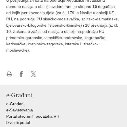
U posljednja 24 sata na području Republike Hrvatske iz
domene nasilja u obitelji evidentirano je ukupno
15
događaja,
od kojih
pet
kaznenih djela (za čl. 179. a Nasilje u obitelji KZ
RH, na području PU sisačko-moslavačke, splitsko-dalmatinske,
bjelovarsko-bilogorske i šibensko-kninske) i
10
prekršaja (iz čl.
10. Zakona o zaštiti od nasilja u obitelji na području PU
primorsko-goranske, virovitičko-podravske, zagrebačke,
karlovačke, krapinsko-zagorske, istarske i sisačko-
moslavačke).
Ispiši
Podijeli
Podijeli
stranicu
na
na
Facebooku
X-
e-Građani
u
e-Građani
e-Savjetovanja
Portal otvorenih podataka RH
Izvozni portal