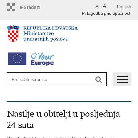
Preskoči
A
English
A
na
Prilagodba pristupačnosti
glavni
sadržaj
Nasilje u obitelji u posljednja
24 sata