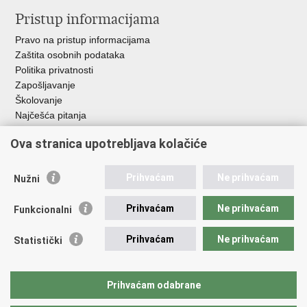
Pristup informacijama
Pravo na pristup informacijama
Zaštita osobnih podataka
Politika privatnosti
Zapošljavanje
Školovanje
Najčešća pitanja
Ova stranica upotrebljava kolačiće
Važne poveznice
Aplikacije
Prihvaćam
Ne prihvaćam
Nužni
EMN Nacionalna kontaktna točka za Republiku Hrvatsku
Policijske uprave
Prihvaćam
Ne prihvaćam
Funkcionalni
Policijska akademija
Muzej policije
Prihvaćam
Ne prihvaćam
Statistički
Zaklada policijske solidarnosti
Sindikati
Udruge
Prihvaćam odabrane
Dom zdravlja MUP-a