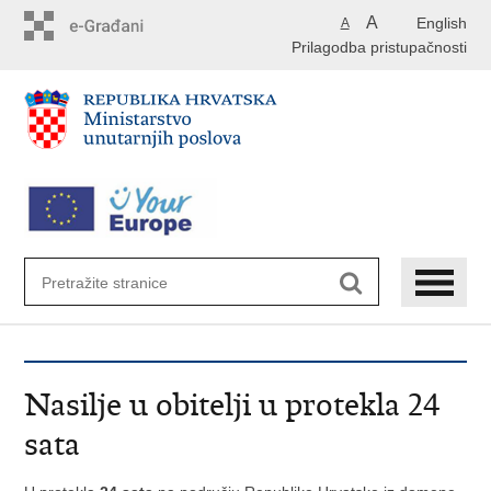
Preskoči
A
English
A
na
Prilagodba pristupačnosti
glavni
sadržaj
Nasilje u obitelji u protekla 24
sata