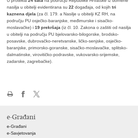
U protekla
24 sata
na području Republike Hrvatske iz domene
nasilja u obitelji evidentirana su
22
događaja, od kojih
tri
kaznena djela
(za čl. 179. a Nasilje u obitelji KZ RH, na
području PU osječko-baranjske, međimurske i sisačko-
moslavačke) i
19 prekršaja
(iz čl. 10. Zakona o zaštiti od nasilja
u obitelji na području PU bjelovarsko-bilogorske, brodsko-
posavske, dubrovačko-neretvanske, ličko-senjske, osječko-
baranjske, primorsko-goranske, sisačko-moslavačke, splitsko-
dalmatinske, virovitičko-podravske, vukovarsko-srijemske,
zadarske, zagrebačke).
Ispiši
Podijeli
Podijeli
stranicu
na
na
Facebooku
X-
e-Građani
u
e-Građani
e-Savjetovanja