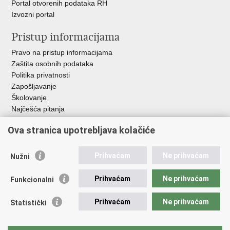
Portal otvorenih podataka RH
Izvozni portal
Pristup informacijama
Pravo na pristup informacijama
Zaštita osobnih podataka
Politika privatnosti
Zapošljavanje
Školovanje
Najčešća pitanja
Ova stranica upotrebljava kolačiće
Važne poveznice
Aplikacije
Prihvaćam
Ne prihvaćam
Nužni
EMN Nacionalna kontaktna točka za Republiku Hrvatsku
Policijske uprave
Prihvaćam
Ne prihvaćam
Funkcionalni
Policijska akademija
Muzej policije
Prihvaćam
Ne prihvaćam
Statistički
Zaklada policijske solidarnosti
Sindikati
Udruge