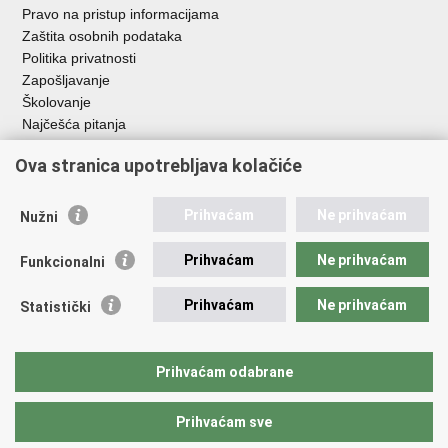
Pravo na pristup informacijama
Zaštita osobnih podataka
Politika privatnosti
Zapošljavanje
Školovanje
Najčešća pitanja
Ova stranica upotrebljava kolačiće
Važne poveznice
Aplikacije
Prihvaćam
Ne prihvaćam
Nužni
EMN Nacionalna kontaktna točka za Republiku Hrvatsku
Policijske uprave
Prihvaćam
Ne prihvaćam
Funkcionalni
Policijska akademija
Muzej policije
Prihvaćam
Ne prihvaćam
Statistički
Zaklada policijske solidarnosti
Sindikati
Udruge
Prihvaćam odabrane
Dom zdravlja MUP-a
Prihvaćam sve