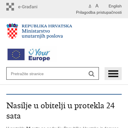
Preskoči
A
English
A
na
Prilagodba pristupačnosti
glavni
sadržaj
Nasilje u obitelji u protekla 24
sata