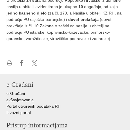
U protekla
24 sata
na području Republike Hrvatske iz domene
nasilja u obitelji evidentirano je ukupno
10
događaja, od kojih
jedno kazneno djelo
(za čl. 179. a Nasilje u obitelji KZ RH, na
području PU osječko-baranjske) i
devet prekršaja
(devet
prekršaja iz čl. 10 Zakona o zaštiti od nasilja u obitelji na
području PU istarske, koprivničko-križevačke, primorsko-
goranske, varaždinske, virovitičko-podravske i zadarske).
Ispiši
Podijeli
Podijeli
stranicu
na
na
Facebooku
X-
e-Građani
u
e-Građani
e-Savjetovanja
Portal otvorenih podataka RH
Izvozni portal
Pristup informacijama