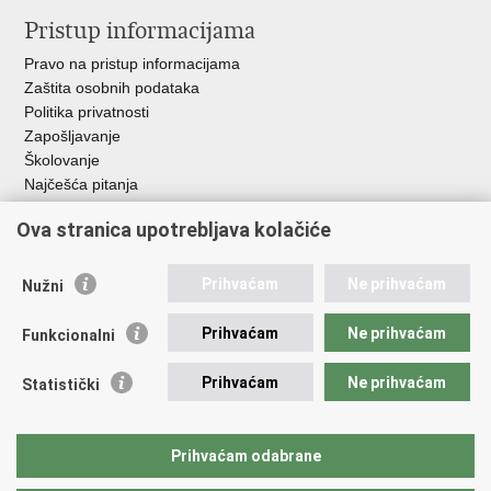
Pristup informacijama
Pravo na pristup informacijama
Zaštita osobnih podataka
Politika privatnosti
Zapošljavanje
Školovanje
Najčešća pitanja
Ova stranica upotrebljava kolačiće
Važne poveznice
Aplikacije
Prihvaćam
Ne prihvaćam
Nužni
EMN Nacionalna kontaktna točka za Republiku Hrvatsku
Policijske uprave
Prihvaćam
Ne prihvaćam
Funkcionalni
Policijska akademija
Muzej policije
Prihvaćam
Ne prihvaćam
Statistički
Zaklada policijske solidarnosti
Sindikati
Udruge
Prihvaćam odabrane
Dom zdravlja MUP-a