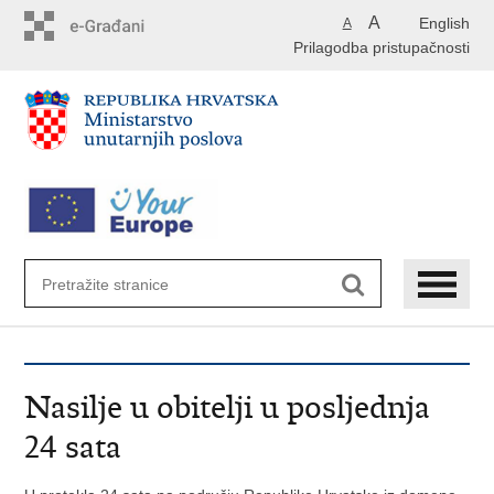
Preskoči
A
English
A
na
Prilagodba pristupačnosti
glavni
sadržaj
Nasilje u obitelji u posljednja
24 sata