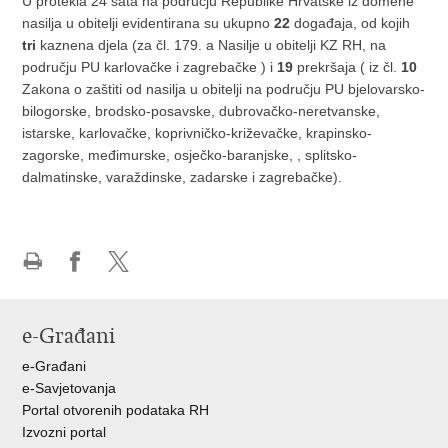
U protekla 24 sata na području Republike Hrvatske iz domene
nasilja u obitelji evidentirana su ukupno
22
događaja, od kojih
tri
kaznena djela (za čl. 179. a Nasilje u obitelji KZ RH, na
području PU karlovačke i zagrebačke ) i
19
prekršaja ( iz čl.
10
Zakona o zaštiti od nasilja u obitelji na području PU bjelovarsko-
bilogorske, brodsko-posavske, dubrovačko-neretvanske,
istarske, karlovačke, koprivničko-križevačke, krapinsko-
zagorske, međimurske, osječko-baranjske, , splitsko-
dalmatinske, varaždinske, zadarske i zagrebačke).
Ispiši
Podijeli
Podijeli
stranicu
na
na
Facebooku
X-
e-Građani
u
e-Građani
e-Savjetovanja
Portal otvorenih podataka RH
Izvozni portal