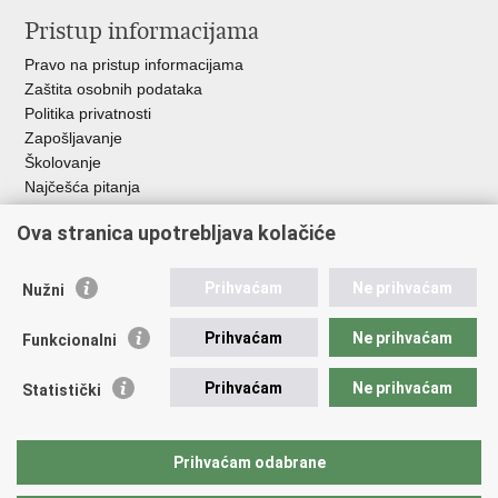
Pristup informacijama
Pravo na pristup informacijama
Zaštita osobnih podataka
Politika privatnosti
Zapošljavanje
Školovanje
Najčešća pitanja
Ova stranica upotrebljava kolačiće
Važne poveznice
Aplikacije
Prihvaćam
Ne prihvaćam
Nužni
EMN Nacionalna kontaktna točka za Republiku Hrvatsku
Policijske uprave
Prihvaćam
Ne prihvaćam
Funkcionalni
Policijska akademija
Muzej policije
Prihvaćam
Ne prihvaćam
Statistički
Zaklada policijske solidarnosti
Sindikati
Udruge
Prihvaćam odabrane
Dom zdravlja MUP-a