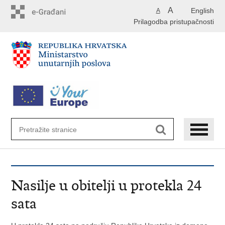
Preskoči
A
English
A
na
Prilagodba pristupačnosti
glavni
sadržaj
Nasilje u obitelji u protekla 24
sata