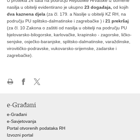
U protekla 24 sata na području Republike Hrvatske iz domene
nasilja u obitelji evidentirano je ukupno
23 događaja,
od kojih
dva kaznena djela
(za čl. 179. a Nasilje u obitelji KZ RH, na
području PU splitsko-dalmatinske i zagrebačke ) i
21 prekršaj
(za čl. 10 Zakona o zaštiti od nasilja u obitelji na području PU
bjelovarsko-bilogorske, karlovačke, krapinsko - zagorske, ličko-
senjske, osječko-baranjske, splitsko-dalmatinske, varaždinske,
virovitičko-podravske, vukovarsko-srijemske, zadarske i
zagrebačke).
Ispiši
Podijeli
Podijeli
stranicu
na
na
Facebooku
X-
e-Građani
u
e-Građani
e-Savjetovanja
Portal otvorenih podataka RH
Izvozni portal