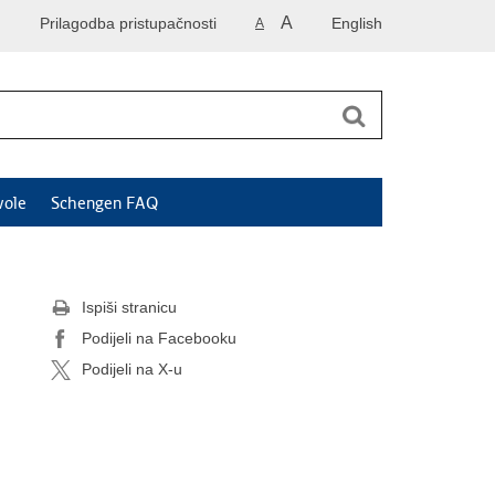
A
Prilagodba pristupačnosti
English
A
vole
Schengen FAQ
Ispiši stranicu
Podijeli na Facebooku
Podijeli na X-u