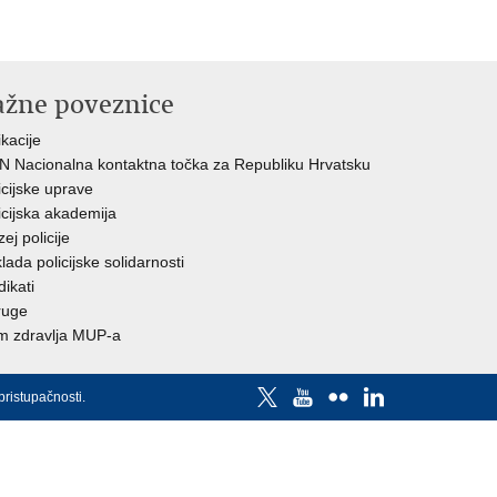
ažne poveznice
ikacije
 Nacionalna kontaktna točka za Republiku Hrvatsku
icijske uprave
icijska akademija
ej policije
lada policijske solidarnosti
dikati
ruge
 zdravlja MUP-a
pristupačnosti
.