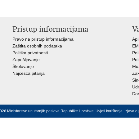
Pristup informacijama
V
Pravo na pristup informacijama
Apl
Zaštita osobnih podataka
EMN
Politika privatnosti
Pol
Zapošljavanje
Pol
Školovanje
Muz
Najčešća pitanja
Zak
Sin
Ud
Dom
026 Ministarstvo unutarnjih poslova Republike Hrvatske.
Uvjeti korištenja
.
Izjava o 