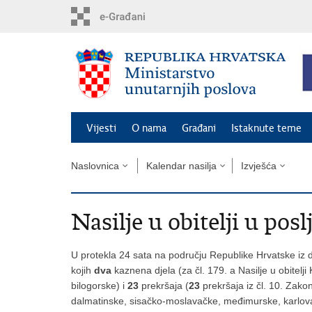
Preskoči
na
glavni
sadržaj
Vijesti
O nama
Građani
Istaknute teme
Naslovnica
Kalendar nasilja
Izvješća
Nasilje u obitelji u posl
U protekla 24 sata na području Republike Hrvatske iz d
kojih
dva
kaznena djela (za čl. 179. a Nasilje u obitelj
bilogorske) i
23
prekršaja (
23
prekršaja iz čl. 10. Zakon
dalmatinske, sisačko-moslavačke, međimurske, karlov