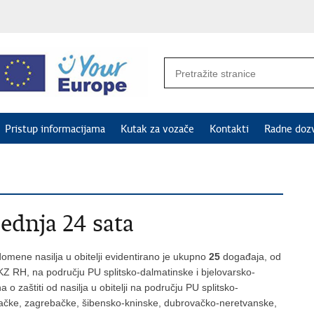
Pristup informacijama
Kutak za vozače
Kontakti
Radne doz
jednja 24 sata
omene nasilja u obitelji evidentirano je ukupno
25
događaja, od
i KZ RH, na području PU splitsko-dalmatinske i bjelovarsko-
a o zaštiti od nasilja u obitelji na području PU splitsko-
ačke, zagrebačke, šibensko-kninske, dubrovačko-neretvanske,