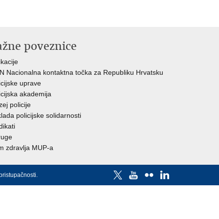
ažne poveznice
ikacije
 Nacionalna kontaktna točka za Republiku Hrvatsku
icijske uprave
icijska akademija
ej policije
lada policijske solidarnosti
dikati
ruge
 zdravlja MUP-a
pristupačnosti
.