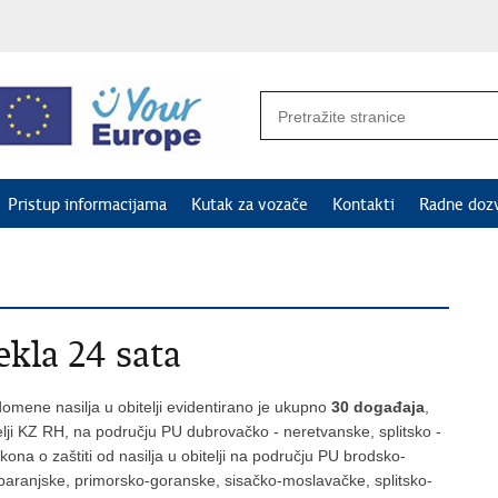
Pristup informacijama
Kutak za vozače
Kontakti
Radne doz
ekla 24 sata
omene nasilja u obitelji evidentirano je ukupno
30 događaja
,
telji KZ RH, na području PU dubrovačko - neretvanske, splitsko -
akona o zaštiti od nasilja u obitelji na području PU brodsko-
-baranjske, primorsko-goranske, sisačko-moslavačke, splitsko-