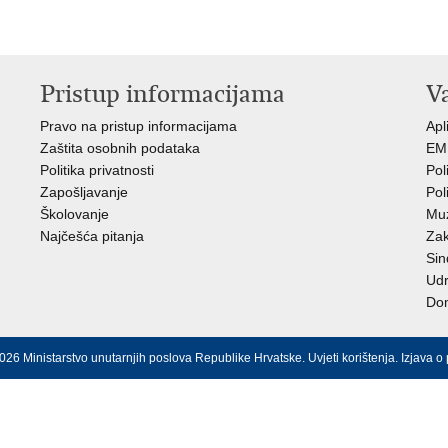
Pristup informacijama
V
Pravo na pristup informacijama
Apl
Zaštita osobnih podataka
EMN
Politika privatnosti
Pol
Zapošljavanje
Pol
Školovanje
Muz
Najčešća pitanja
Zak
Sin
Ud
Dom
026 Ministarstvo unutarnjih poslova Republike Hrvatske.
Uvjeti korištenja
.
Izjava o 