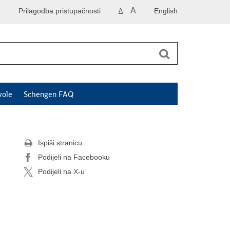
A
Prilagodba pristupačnosti
English
A
vole
Schengen FAQ
Ispiši stranicu
Podijeli na Facebooku
Podijeli na X-u