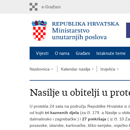
Preskoči
na
glavni
sadržaj
Vijesti
O nama
Građani
Istaknute teme
Naslovnica
Kalendar nasilja
Izvješća
Nasilje u obitelji u prot
U protekla 24 sata na području Republike Hrvatske iz d
od kojih
tri kaznenih djela
(za čl. 179. a Nasilje u obi
dalmatinsko i zagrebačke ) i
27 prekršaja
( iz čl. 10 Z
posavske, istarske, karlovačke, ličko-senjske, osječko