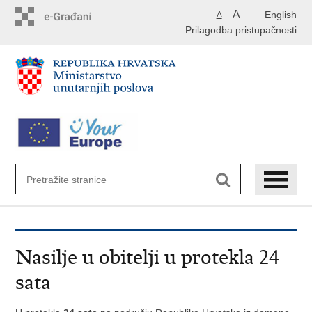
Preskoči
A
English
A
na
Prilagodba pristupačnosti
glavni
sadržaj
Nasilje u obitelji u protekla 24
sata