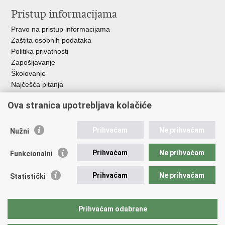
Pristup informacijama
Pravo na pristup informacijama
Zaštita osobnih podataka
Politika privatnosti
Zapošljavanje
Školovanje
Najčešća pitanja
Ova stranica upotrebljava kolačiće
Važne poveznice
Aplikacije
Prihvaćam
Ne prihvaćam
Nužni
EMN Nacionalna kontaktna točka za Republiku Hrvatsku
Policijske uprave
Prihvaćam
Ne prihvaćam
Funkcionalni
Policijska akademija
Muzej policije
Prihvaćam
Ne prihvaćam
Statistički
Zaklada policijske solidarnosti
Sindikati
Udruge
Prihvaćam odabrane
Dom zdravlja MUP-a