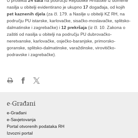
U protekla
24 sata
na području Republike Hrvatske iz domene
nasilja u obitelji evidentirano je ukupno
17
događaja, od kojih
pet kaznenih djela
(za čl. 179. a Nasilje u obitelji KZ RH, na
području PU istarske, karlovačke, sisačko-moslavačke, splitsko-
dalmatinske i zagrebačke) i
12 prekršaja
(iz čl. 10. Zakona o
zaštiti od nasilja u obitelji na području PU dubrovačko-
neretvanske, karlovačke, osječko-baranjske, primorsko-
goranske, splitsko-dalmatinske, varaždinske, virovitičko-
podravske i zagrebačke).
Ispiši
Podijeli
Podijeli
stranicu
na
na
Facebooku
X-
e-Građani
u
e-Građani
e-Savjetovanja
Portal otvorenih podataka RH
Izvozni portal