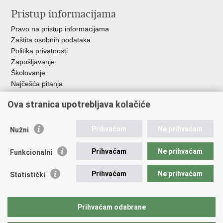
Pristup informacijama
Pravo na pristup informacijama
Zaštita osobnih podataka
Politika privatnosti
Zapošljavanje
Školovanje
Najčešća pitanja
Ova stranica upotrebljava kolačiće
Važne poveznice
Aplikacije
Prihvaćam
Ne prihvaćam
Nužni
EMN Nacionalna kontaktna točka za Republiku Hrvatsku
Policijske uprave
Prihvaćam
Ne prihvaćam
Funkcionalni
Policijska akademija
Muzej policije
Prihvaćam
Ne prihvaćam
Statistički
Zaklada policijske solidarnosti
Sindikati
Udruge
Prihvaćam odabrane
Dom zdravlja MUP-a