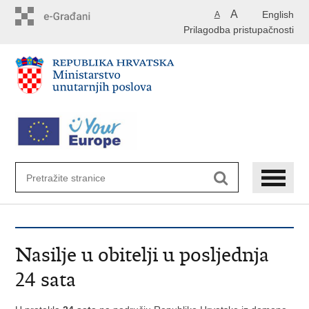
Preskoči
A
English
A
na
Prilagodba pristupačnosti
glavni
sadržaj
Nasilje u obitelji u posljednja
24 sata