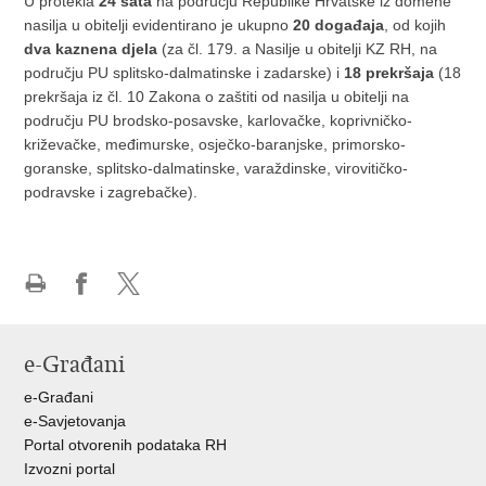
U protekla
24 sata
na području Republike Hrvatske iz domene
nasilja u obitelji evidentirano je ukupno
20 događaja
, od kojih
dva kaznena djela
(za čl. 179. a Nasilje u obitelji KZ RH, na
području PU splitsko-dalmatinske i zadarske) i
18 prekršaja
(18
prekršaja iz čl. 10 Zakona o zaštiti od nasilja u obitelji na
području PU brodsko-posavske, karlovačke, koprivničko-
križevačke, međimurske, osječko-baranjske, primorsko-
goranske, splitsko-dalmatinske, varaždinske, virovitičko-
podravske i zagrebačke).
Ispiši
Podijeli
Podijeli
stranicu
na
na
Facebooku
X-
e-Građani
u
e-Građani
e-Savjetovanja
Portal otvorenih podataka RH
Izvozni portal