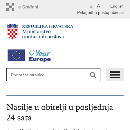
Preskoči
A
English
A
na
Prilagodba pristupačnosti
glavni
sadržaj
Nasilje u obitelji u posljednja
24 sata