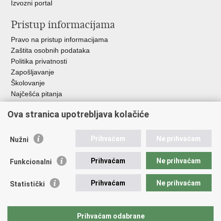
Izvozni portal
Pristup informacijama
Pravo na pristup informacijama
Zaštita osobnih podataka
Politika privatnosti
Zapošljavanje
Školovanje
Najčešća pitanja
Ova stranica upotrebljava kolačiće
Važne poveznice
Aplikacije
Prihvaćam
Ne prihvaćam
Nužni
EMN Nacionalna kontaktna točka za Republiku Hrvatsku
Policijske uprave
Prihvaćam
Ne prihvaćam
Funkcionalni
Policijska akademija
Muzej policije
Prihvaćam
Ne prihvaćam
Statistički
Zaklada policijske solidarnosti
Sindikati
Udruge
Prihvaćam odabrane
Dom zdravlja MUP-a