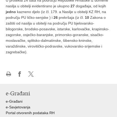
U protekla 24 sata na području Republike Hrvatske iz domene
nasilja u obitelji evidentirano je ukupno
27
događaja, od kojih
jedno
kazneno djelo (iz čl. 179. a Nasilje u obitelji KZ RH, na
području PU ličko-senjske ) i
26
prekršaja (iz čl.
10
Zakona o
zaštiti od nasilja u obitelji na području PU bjelovarsko-
bilogorske, brodsko-posavske, istarske, karlovačke, krapinsko-
zagorske, osječko-baranjske, primorsko-goranske, sisačko-
moslavačke, splitsko-dalmatinske, šibensko-kninske,
varaždinske, virovitičko-podravske, vukovarsko-srijemske i
zagrebačke).
Ispiši
Podijeli
Podijeli
stranicu
na
na
Facebooku
X-
e-Građani
u
e-Građani
e-Savjetovanja
Portal otvorenih podataka RH