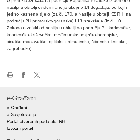
U protekla
24 sata
na području Republike Hrvatske iz domene
nasilja u obitelji evidentirano je ukupno
14
događaja, od kojih
jedno kazneno djelo
(za čl. 179. a Nasilje u obitelji KZ RH, na
području PU primorsko-goranske) i
13 prekršaja
(iz čl. 10.
Zakona o zaštiti od nasilja u obitelji na području PU karlovačke,
koprivničko-križevačke, međimurske, osječko-baranjske,
sisačko-moslavačke, splitsko-dalmatinske, šibensko-kninske,
zagrebačke).
Ispiši
Podijeli
Podijeli
stranicu
na
na
Facebooku
X-
e-Građani
u
e-Građani
e-Savjetovanja
Portal otvorenih podataka RH
Izvozni portal