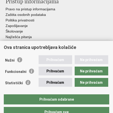
Pristup informacijama
Pravo na pristup informacijama
Zaštita osobnih podataka
Politika privatnosti
Zapošljavanje
Školovanje
Najčešća pitanja
Ova stranica upotrebljava kolačiće
Važne poveznice
Aplikacije
Prihvaćam
Ne prihvaćam
Nužni
EMN Nacionalna kontaktna točka za Republiku Hrvatsku
Policijske uprave
Prihvaćam
Ne prihvaćam
Funkcionalni
Policijska akademija
Muzej policije
Prihvaćam
Ne prihvaćam
Statistički
Zaklada policijske solidarnosti
Sindikati
Udruge
Prihvaćam odabrane
Dom zdravlja MUP-a
Prihvaćam sve