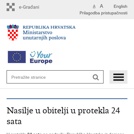
Preskoči
A
English
A
na
Prilagodba pristupačnosti
glavni
sadržaj
Nasilje u obitelji u protekla 24
sata