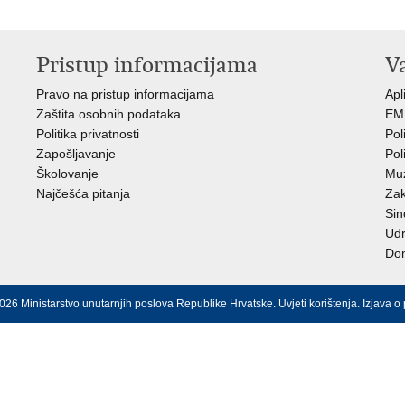
Pristup informacijama
V
Pravo na pristup informacijama
Apl
Zaštita osobnih podataka
EMN
Politika privatnosti
Pol
Zapošljavanje
Pol
Školovanje
Muz
Najčešća pitanja
Zak
Sin
Ud
Dom
026 Ministarstvo unutarnjih poslova Republike Hrvatske.
Uvjeti korištenja
.
Izjava o 