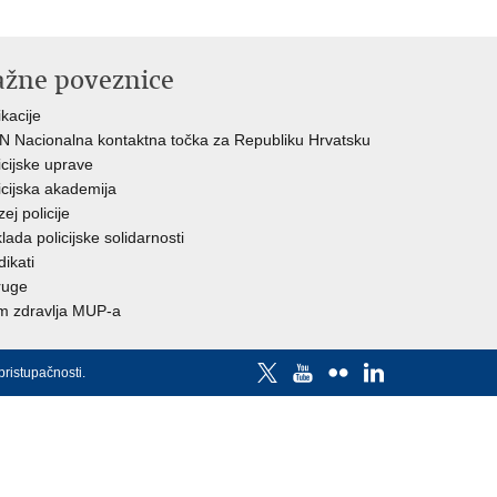
ažne poveznice
ikacije
 Nacionalna kontaktna točka za Republiku Hrvatsku
icijske uprave
icijska akademija
ej policije
lada policijske solidarnosti
dikati
ruge
 zdravlja MUP-a
pristupačnosti
.