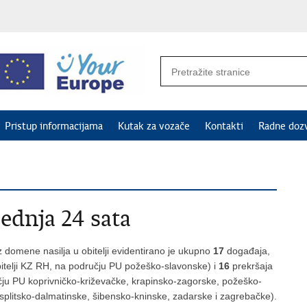
Pristup informacijama
Kutak za vozače
Kontakti
Radne doz
jednja 24 sata
 domene nasilja u obitelji evidentirano je ukupno
17
događaja,
obitelji KZ RH, na području PU požeško-slavonske) i
16
prekršaja
ručju PU koprivničko-križevačke, krapinsko-zagorske, požeško-
plitsko-dalmatinske, šibensko-kninske, zadarske i zagrebačke).