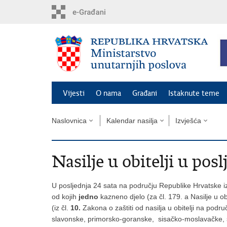
Preskoči
na
glavni
sadržaj
Vijesti
O nama
Građani
Istaknute teme
Naslovnica
Kalendar nasilja
Izvješća
Nasilje u obitelji u posl
U posljednja 24 sata na području Republike Hrvatske iz
od kojih
jedno
kazneno djelo (za čl. 179. a Nasilje u 
(iz čl.
10.
Zakona o zaštiti od nasilja u obitelji na pod
slavonske, primorsko-goranske, sisačko-moslavačke, s