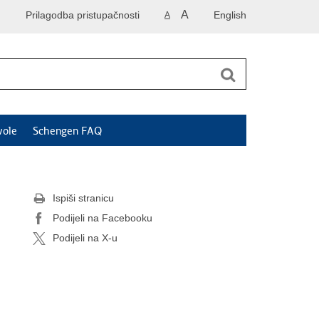
A
Prilagodba pristupačnosti
English
A
vole
Schengen FAQ
Ispiši stranicu
Podijeli na Facebooku
Podijeli na X-u