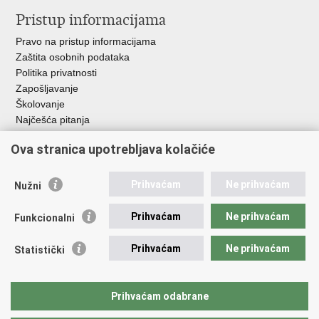
Pristup informacijama
Pravo na pristup informacijama
Zaštita osobnih podataka
Politika privatnosti
Zapošljavanje
Školovanje
Najčešća pitanja
Ova stranica upotrebljava kolačiće
Važne poveznice
Aplikacije
Prihvaćam
Ne prihvaćam
Nužni
EMN Nacionalna kontaktna točka za Republiku Hrvatsku
Policijske uprave
Prihvaćam
Ne prihvaćam
Funkcionalni
Policijska akademija
Muzej policije
Prihvaćam
Ne prihvaćam
Statistički
Zaklada policijske solidarnosti
Sindikati
Udruge
Prihvaćam odabrane
Dom zdravlja MUP-a