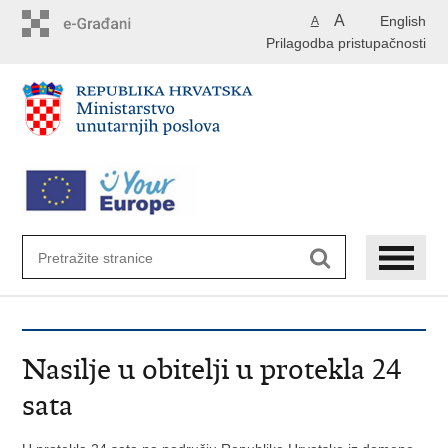
Preskoči
A
English
A
na
Prilagodba pristupačnosti
glavni
sadržaj
Nasilje u obitelji u protekla 24
sata