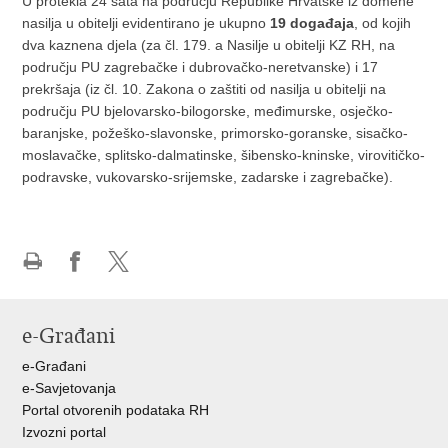
U protekla 24 sata na području Republike Hrvatske iz domene
nasilja u obitelji evidentirano je ukupno
19
događaja
, od kojih
dva kaznena djela (za čl. 179. a Nasilje u obitelji KZ RH, na
području PU zagrebačke i dubrovačko-neretvanske) i 17
prekršaja (iz čl. 10. Zakona o zaštiti od nasilja u obitelji na
području PU bjelovarsko-bilogorske, međimurske, osječko-
baranjske, požeško-slavonske, primorsko-goranske, sisačko-
moslavačke, splitsko-dalmatinske, šibensko-kninske, virovitičko-
podravske, vukovarsko-srijemske, zadarske i zagrebačke).
Ispiši
Podijeli
Podijeli
stranicu
na
na
Facebooku
X-
e-Građani
u
e-Građani
e-Savjetovanja
Portal otvorenih podataka RH
Izvozni portal