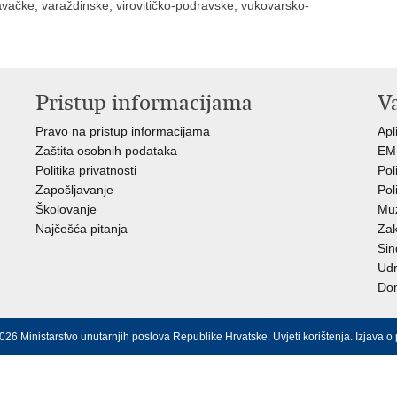
vačke, varaždinske, virovitičko-podravske, vukovarsko-
Pristup informacijama
V
Pravo na pristup informacijama
Apl
Zaštita osobnih podataka
EMN
Politika privatnosti
Pol
Zapošljavanje
Pol
Školovanje
Muz
Najčešća pitanja
Zak
Sin
Ud
Dom
026 Ministarstvo unutarnjih poslova Republike Hrvatske.
Uvjeti korištenja
.
Izjava o 