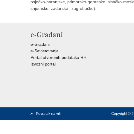
osječko-baranjske, primorsko-goranske, sisačko-mosla
srijemske, zadarske i zagrebačke).
e-Građani
e-Građani
e-Savjetovanja
Portal otvorenih podataka RH
Izvozni portal
Povratak na vrh
Copyright © 2