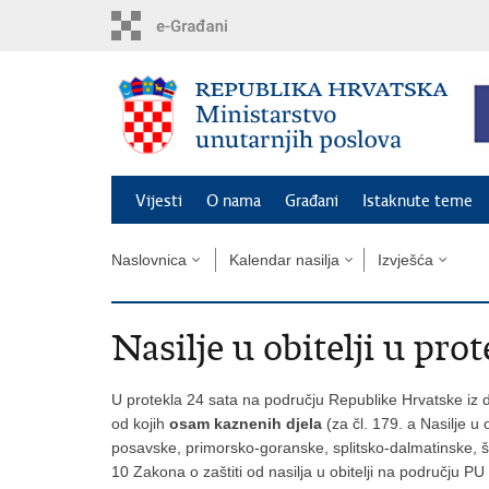
Preskoči
na
glavni
sadržaj
Vijesti
O nama
Građani
Istaknute teme
Naslovnica
Kalendar nasilja
Izvješća
Nasilje u obitelji u prot
U protekla 24 sata na području Republike Hrvatske iz d
od kojih
osam kaznenih djela
(za čl. 179. a Nasilje u
posavske, primorsko-goranske, splitsko-dalmatinske, š
10 Zakona o zaštiti od nasilja u obitelji na području 