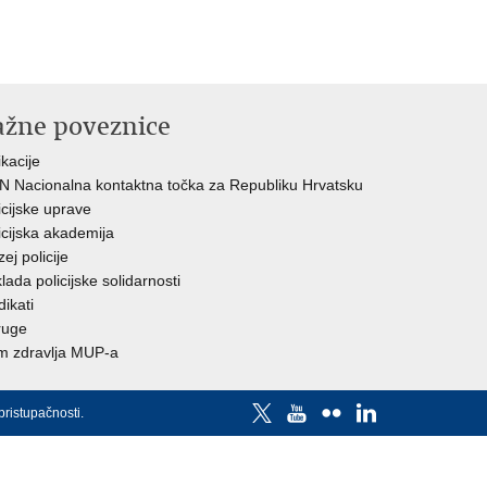
ažne poveznice
ikacije
 Nacionalna kontaktna točka za Republiku Hrvatsku
icijske uprave
icijska akademija
ej policije
lada policijske solidarnosti
dikati
ruge
 zdravlja MUP-a
pristupačnosti
.