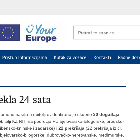
Pristup informacijama
Kutak za vozače
Kontakti
Radne doz
ekla 24 sata
omene nasilja u obitelji evidentirano je ukupno
30 događaja
,
 obitelji KZ RH, na području PU bjelovarsko-bilogorske, brodsko-
ibensko-kninske i zadarske) i
22 prekršaja
(22 prekršaja iz čl.
PU bjelovarsko-bilogorske, dubrovačko-neretvanske, međimurske,