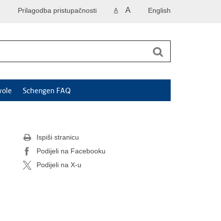
A
Prilagodba pristupačnosti
English
A
vole
Schengen FAQ
Ispiši stranicu
Podijeli na Facebooku
Podijeli na X-u