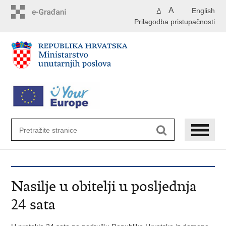
Preskoči
A
English
A
na
Prilagodba pristupačnosti
glavni
sadržaj
Nasilje u obitelji u posljednja
24 sata