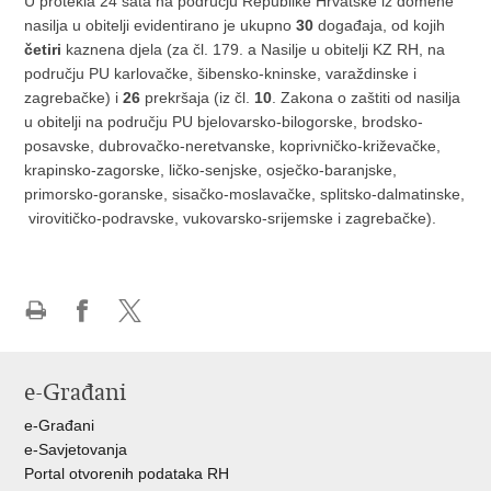
U protekla 24 sata na području Republike Hrvatske iz domene
nasilja u obitelji evidentirano je ukupno
30
događaja, od kojih
četiri
kaznena djela (za čl. 179. a Nasilje u obitelji KZ RH, na
području PU karlovačke, šibensko-kninske, varaždinske i
zagrebačke) i
26
prekršaja (iz čl.
10
. Zakona o zaštiti od nasilja
u obitelji na području PU bjelovarsko-bilogorske, brodsko-
posavske, dubrovačko-neretvanske, koprivničko-križevačke,
krapinsko-zagorske, ličko-senjske, osječko-baranjske,
primorsko-goranske, sisačko-moslavačke, splitsko-dalmatinske,
virovitičko-podravske, vukovarsko-srijemske i zagrebačke).
Ispiši
Podijeli
Podijeli
stranicu
na
na
Facebooku
X-
e-Građani
u
e-Građani
e-Savjetovanja
Portal otvorenih podataka RH