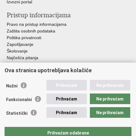
Izvozni portal
Pristup informacijama
Pravo na pristup informacijama
Zaštita osobnih podataka
Politika privatnosti
Zapošljavanje
Školovanje
Najčešća pitanja
Ova stranica upotrebljava kolačiće
Važne poveznice
Aplikacije
Prihvaćam
Ne prihvaćam
Nužni
EMN Nacionalna kontaktna točka za Republiku Hrvatsku
Policijske uprave
Prihvaćam
Ne prihvaćam
Funkcionalni
Policijska akademija
Muzej policije
Prihvaćam
Ne prihvaćam
Statistički
Zaklada policijske solidarnosti
Sindikati
Udruge
Prihvaćam odabrane
Dom zdravlja MUP-a