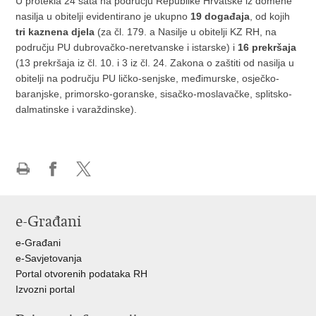
U protekla 24 sata na području Republike Hrvatske iz domene
nasilja u obitelji evidentirano je ukupno
19 događaja
, od kojih
tri kaznena djela
(za čl. 179. a Nasilje u obitelji KZ RH, na
području PU dubrovačko-neretvanske i istarske) i
16 prekršaja
(13 prekršaja iz čl. 10. i 3 iz čl. 24. Zakona o zaštiti od nasilja u
obitelji na području PU ličko-senjske, međimurske, osječko-
baranjske, primorsko-goranske, sisačko-moslavačke, splitsko-
dalmatinske i varaždinske).
Ispiši
Podijeli
Podijeli
stranicu
na
na
Facebooku
X-
e-Građani
u
e-Građani
e-Savjetovanja
Portal otvorenih podataka RH
Izvozni portal