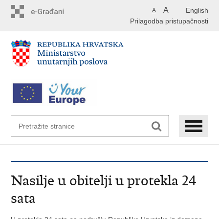
Preskoči
A
English
A
na
Prilagodba pristupačnosti
glavni
sadržaj
Nasilje u obitelji u protekla 24
sata