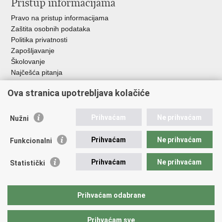
Pristup informacijama
Pravo na pristup informacijama
Zaštita osobnih podataka
Politika privatnosti
Zapošljavanje
Školovanje
Najčešća pitanja
Ova stranica upotrebljava kolačiće
Važne poveznice
Aplikacije
Prihvaćam
Ne prihvaćam
Nužni
EMN Nacionalna kontaktna točka za Republiku Hrvatsku
Policijske uprave
Prihvaćam
Ne prihvaćam
Funkcionalni
Policijska akademija
Muzej policije
Prihvaćam
Ne prihvaćam
Statistički
Zaklada policijske solidarnosti
Sindikati
Udruge
Prihvaćam odabrane
Dom zdravlja MUP-a
Prihvaćam sve