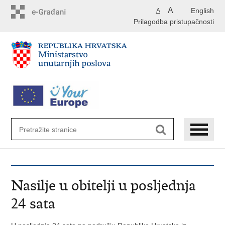
Preskoči
A
English
A
na
Prilagodba pristupačnosti
glavni
sadržaj
Nasilje u obitelji u posljednja
24 sata