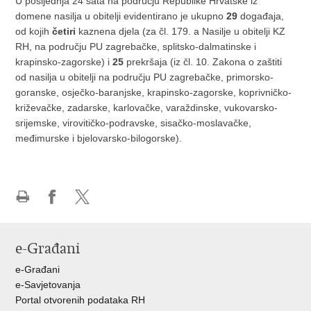
U posljednja 24 sata na području Republike Hrvatske iz
domene nasilja u obitelji evidentirano je ukupno
29
događaja,
od kojih
četiri
kaznena djela (za čl. 179. a Nasilje u obitelji KZ
RH, na području PU zagrebačke, splitsko-dalmatinske i
krapinsko-zagorske) i
25
prekršaja (iz čl. 10. Zakona o zaštiti
od nasilja u obitelji na području PU zagrebačke, primorsko-
goranske, osječko-baranjske, krapinsko-zagorske, koprivničko-
križevačke, zadarske, karlovačke, varaždinske, vukovarsko-
srijemske, virovitičko-podravske, sisačko-moslavačke,
međimurske i bjelovarsko-bilogorske).
Ispiši
Podijeli
Podijeli
stranicu
na
na
Facebooku
X-
e-Građani
u
e-Građani
e-Savjetovanja
Portal otvorenih podataka RH