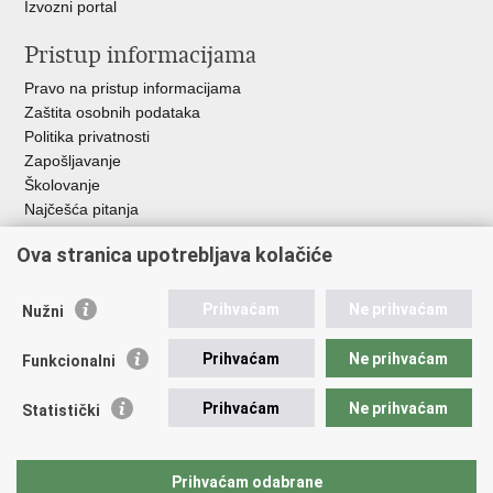
Izvozni portal
Pristup informacijama
Pravo na pristup informacijama
Zaštita osobnih podataka
Politika privatnosti
Zapošljavanje
Školovanje
Najčešća pitanja
Ova stranica upotrebljava kolačiće
Važne poveznice
Aplikacije
Prihvaćam
Ne prihvaćam
Nužni
EMN Nacionalna kontaktna točka za Republiku Hrvatsku
Policijske uprave
Prihvaćam
Ne prihvaćam
Funkcionalni
Policijska akademija
Muzej policije
Prihvaćam
Ne prihvaćam
Statistički
Zaklada policijske solidarnosti
Sindikati
Udruge
Prihvaćam odabrane
Dom zdravlja MUP-a