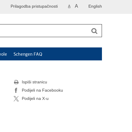
A
Prilagodba pristupačnosti
English
A
vole
Schengen FAQ
Ispiši stranicu
Podijeli na Facebooku
Podijeli na X-u