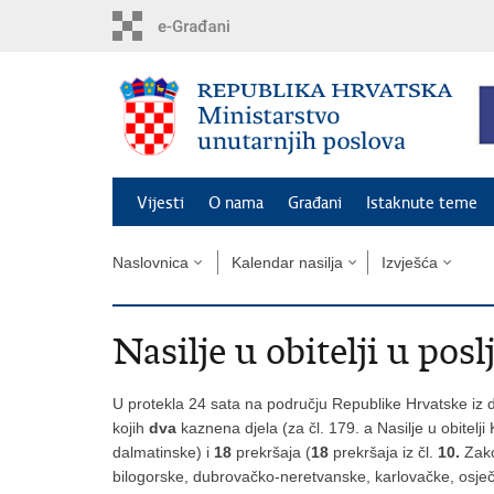
Preskoči
na
glavni
sadržaj
Vijesti
O nama
Građani
Istaknute teme
Naslovnica
Kalendar nasilja
Izvješća
Nasilje u obitelji u posl
U protekla 24 sata na području Republike Hrvatske iz d
kojih
dva
kaznena djela (za čl. 179. a Nasilje u obitelj
dalmatinske) i
18
prekršaja (
18
prekršaja iz čl.
10.
Zakon
bilogorske, dubrovačko-neretvanske, karlovačke, osje