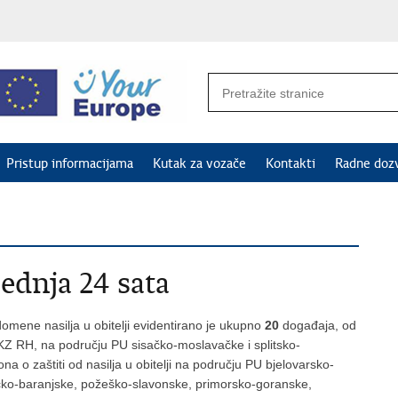
Pristup informacijama
Kutak za vozače
Kontakti
Radne doz
jednja 24 sata
omene nasilja u obitelji evidentirano je ukupno
20
događaja, od
i KZ RH, na području PU sisačko-moslavačke i splitsko-
a o zaštiti od nasilja u obitelji na području PU bjelovarsko-
čko-baranjske, požeško-slavonske, primorsko-goranske,