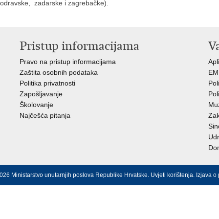
-podravske, zadarske i zagrebačke).
Pristup informacijama
V
Pravo na pristup informacijama
Apl
Zaštita osobnih podataka
EMN
Politika privatnosti
Pol
Zapošljavanje
Pol
Školovanje
Muz
Najčešća pitanja
Zak
Sin
Ud
Dom
026 Ministarstvo unutarnjih poslova Republike Hrvatske.
Uvjeti korištenja
.
Izjava o 