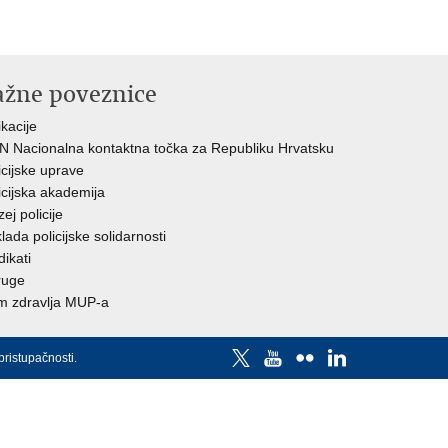
ažne poveznice
ikacije
 Nacionalna kontaktna točka za Republiku Hrvatsku
icijske uprave
icijska akademija
ej policije
lada policijske solidarnosti
dikati
ruge
 zdravlja MUP-a
pristupačnosti
.