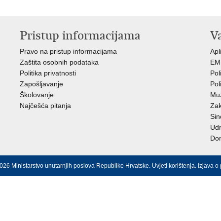
Pristup informacijama
V
Pravo na pristup informacijama
Apl
Zaštita osobnih podataka
EMN
Politika privatnosti
Pol
Zapošljavanje
Pol
Školovanje
Muz
Najčešća pitanja
Zak
Sin
Ud
Dom
026 Ministarstvo unutarnjih poslova Republike Hrvatske.
Uvjeti korištenja
.
Izjava o 