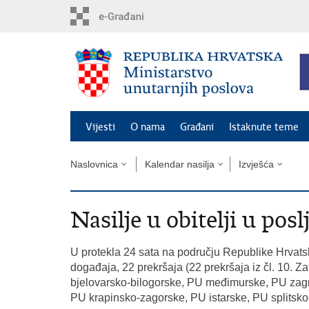
Preskoči
na
glavni
sadržaj
Vijesti
O nama
Građani
Istaknute teme
Naslovnica
Kalendar nasilja
Izvješća
Nasilje u obitelji u posl
U protekla 24 sata na području Republike Hrvatsk
događaja, 22 prekršaja (22 prekršaja iz čl. 10. Za
bjelovarsko-bilogorske, PU međimurske, PU zag
PU krapinsko-zagorske, PU istarske, PU splitsk