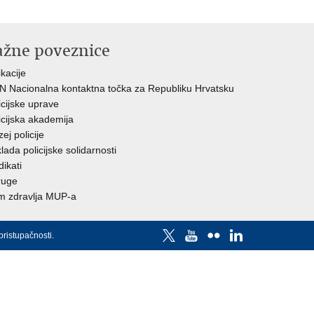
ažne poveznice
ikacije
 Nacionalna kontaktna točka za Republiku Hrvatsku
icijske uprave
icijska akademija
ej policije
lada policijske solidarnosti
dikati
ruge
 zdravlja MUP-a
pristupačnosti
.