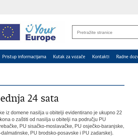
Pristup informacijama
Kutak za vozače
Kontakti
Radne doz
jednja 24 sata
e iz domene nasilja u obitelji evidentirano je ukupno 22
kona o zaštiti od nasilja u obitelji na području PU
rebačke, PU sisačko-moslavačke, PU osječko-baranjske,
o-dalmatinske, PU brodsko-posavske i PU zadarske).