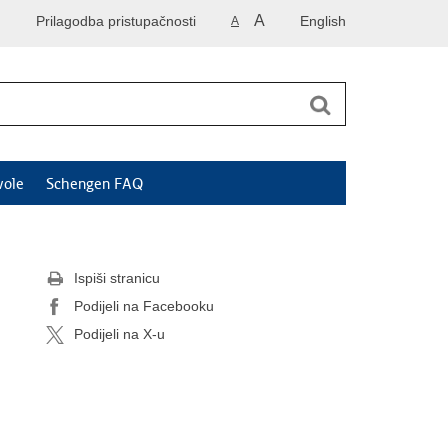
A
Prilagodba pristupačnosti
English
A
vole
Schengen FAQ
Ispiši stranicu
Podijeli na Facebooku
Podijeli na X-u