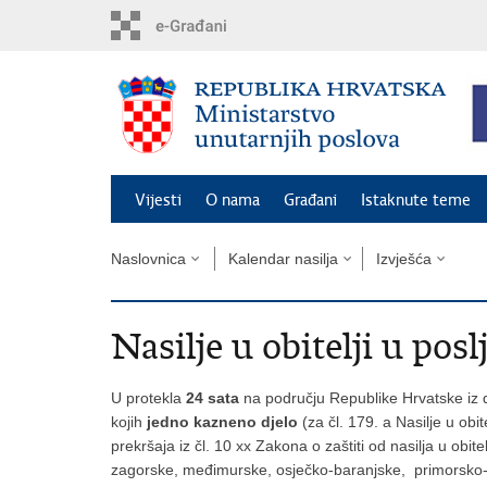
Preskoči
na
glavni
sadržaj
Vijesti
O nama
Građani
Istaknute teme
Naslovnica
Kalendar nasilja
Izvješća
Nasilje u obitelji u posl
U protekla
24 sata
na području Republike Hrvatske iz d
kojih
jedno kazneno djelo
(za čl. 179. a Nasilje u obi
prekršaja iz čl. 10 xx Zakona o zaštiti od nasilja u obi
zagorske, međimurske, osječko-baranjske, primorsko-