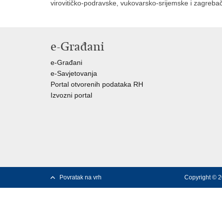
virovitičko-podravske, vukovarsko-srijemske i zagreba
e-Građani
e-Građani
e-Savjetovanja
Portal otvorenih podataka RH
Izvozni portal
Povratak na vrh
Copyright © 2