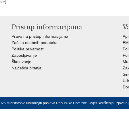
čke).
Pristup informacijama
V
Pravo na pristup informacijama
Apl
Zaštita osobnih podataka
EMN
Politika privatnosti
Pol
Zapošljavanje
Pol
Školovanje
Muz
Najčešća pitanja
Zak
Sin
Ud
Dom
026 Ministarstvo unutarnjih poslova Republike Hrvatske.
Uvjeti korištenja
.
Izjava o 