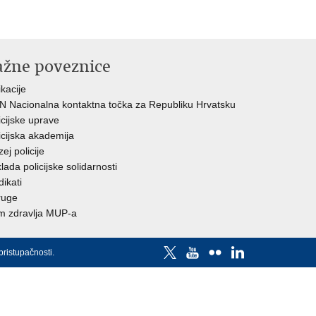
ažne poveznice
ikacije
 Nacionalna kontaktna točka za Republiku Hrvatsku
icijske uprave
icijska akademija
ej policije
lada policijske solidarnosti
dikati
ruge
 zdravlja MUP-a
pristupačnosti
.