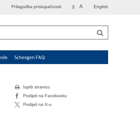
A
Prilagodba pristupačnosti
English
A
vole
Schengen FAQ
Ispiši stranicu
Podijeli na Facebooku
Podijeli na X-u