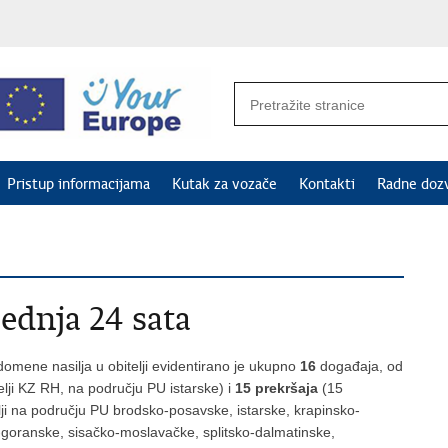
Pristup informacijama
Kutak za vozače
Kontakti
Radne doz
jednja 24 sata
omene nasilja u obitelji evidentirano je ukupno
16
događaja, od
telji KZ RH, na području PU istarske) i
15 prekršaja
(15
telji na području PU brodsko-posavske, istarske, krapinsko-
goranske, sisačko-moslavačke, splitsko-dalmatinske,