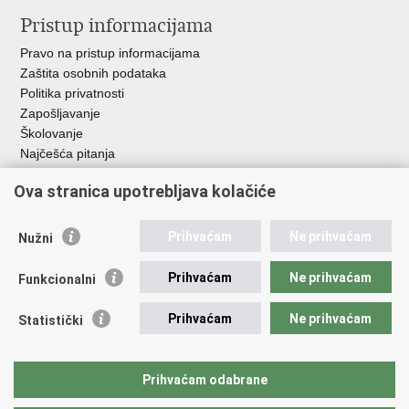
Pristup informacijama
Pravo na pristup informacijama
Zaštita osobnih podataka
Politika privatnosti
Zapošljavanje
Školovanje
Najčešća pitanja
Ova stranica upotrebljava kolačiće
Važne poveznice
Aplikacije
Prihvaćam
Ne prihvaćam
Nužni
EMN Nacionalna kontaktna točka za Republiku Hrvatsku
Policijske uprave
Prihvaćam
Ne prihvaćam
Funkcionalni
Policijska akademija
Muzej policije
Prihvaćam
Ne prihvaćam
Statistički
Zaklada policijske solidarnosti
Sindikati
Udruge
Prihvaćam odabrane
Dom zdravlja MUP-a