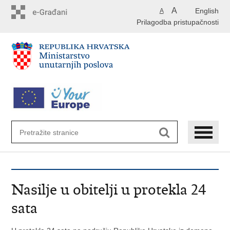
Preskoči
A
English
A
na
Prilagodba pristupačnosti
glavni
sadržaj
Nasilje u obitelji u protekla 24
sata