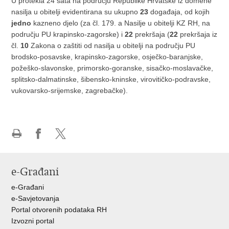
U protekla 24 sata na području Republike Hrvatske iz domene
nasilja u obitelji evidentirana su ukupno
23
događaja, od kojih
jedno
kazneno djelo (za čl. 179. a Nasilje u obitelji KZ RH, na
području PU krapinsko-zagorske) i
22
prekršaja (
22
prekršaja iz
čl.
10
Zakona o zaštiti od nasilja u obitelji na području PU
brodsko-posavske, krapinsko-zagorske, osječko-baranjske,
požeško-slavonske, primorsko-goranske, sisačko-moslavačke,
splitsko-dalmatinske, šibensko-kninske, virovitičko-podravske,
vukovarsko-srijemske, zagrebačke).
Ispiši
Podijeli
Podijeli
stranicu
na
na
Facebooku
X-
e-Građani
u
e-Građani
e-Savjetovanja
Portal otvorenih podataka RH
Izvozni portal