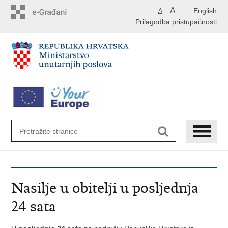
Preskoči
A
English
A
na
Prilagodba pristupačnosti
glavni
sadržaj
Nasilje u obitelji u posljednja
24 sata