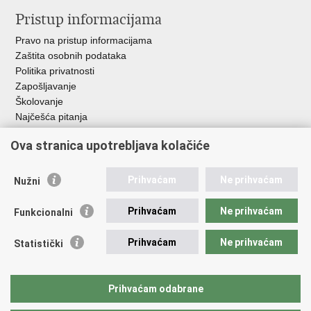
Pristup informacijama
Pravo na pristup informacijama
Zaštita osobnih podataka
Politika privatnosti
Zapošljavanje
Školovanje
Najčešća pitanja
Ova stranica upotrebljava kolačiće
Važne poveznice
Aplikacije
Prihvaćam
Ne prihvaćam
Nužni
EMN Nacionalna kontaktna točka za Republiku Hrvatsku
Policijske uprave
Prihvaćam
Ne prihvaćam
Funkcionalni
Policijska akademija
Muzej policije
Prihvaćam
Ne prihvaćam
Statistički
Zaklada policijske solidarnosti
Sindikati
Udruge
Prihvaćam odabrane
Dom zdravlja MUP-a