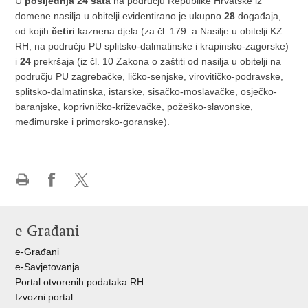
U
posljednja 24 sata
na području Republike Hrvatske iz
domene nasilja u obitelji evidentirano je ukupno
28
događaja,
od kojih
četiri
kaznena djela (za čl. 179. a Nasilje u obitelji KZ
RH, na području PU splitsko-dalmatinske i krapinsko-zagorske)
i
24
prekršaja (iz čl. 10 Zakona o zaštiti od nasilja u obitelji na
području PU zagrebačke, ličko-senjske, virovitičko-podravske,
splitsko-dalmatinska, istarske, sisačko-moslavačke, osječko-
baranjske, koprivničko-križevačke, požeško-slavonske,
međimurske i primorsko-goranske).
Ispiši
Podijeli
Podijeli
stranicu
na
na
Facebooku
X-
e-Građani
u
e-Građani
e-Savjetovanja
Portal otvorenih podataka RH
Izvozni portal