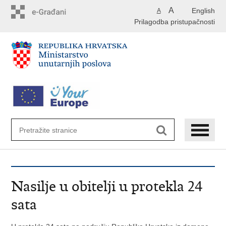
Preskoči
A
English
A
na
Prilagodba pristupačnosti
glavni
sadržaj
Nasilje u obitelji u protekla 24
sata