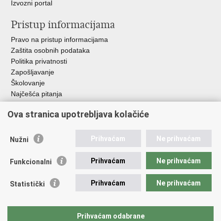
Izvozni portal
Pristup informacijama
Pravo na pristup informacijama
Zaštita osobnih podataka
Politika privatnosti
Zapošljavanje
Školovanje
Najčešća pitanja
Ova stranica upotrebljava kolačiće
Važne poveznice
Aplikacije
Prihvaćam
Ne prihvaćam
Nužni
EMN Nacionalna kontaktna točka za Republiku Hrvatsku
Policijske uprave
Prihvaćam
Ne prihvaćam
Funkcionalni
Policijska akademija
Muzej policije
Prihvaćam
Ne prihvaćam
Statistički
Zaklada policijske solidarnosti
Sindikati
Udruge
Prihvaćam odabrane
Dom zdravlja MUP-a