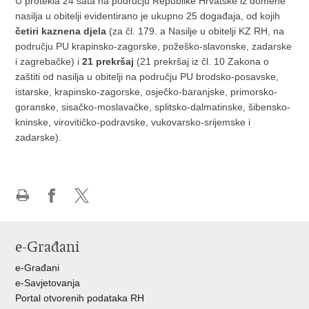
U protekla 24 sata na području Republike Hrvatske iz domene
nasilja u obitelji evidentirano je ukupno 25 događaja, od kojih
četiri kaznena djela
(za čl. 179. a Nasilje u obitelji KZ RH, na
području PU krapinsko-zagorske, požeško-slavonske, zadarske
i zagrebačke) i
21 prekršaj
(21 prekršaj iz čl. 10 Zakona o
zaštiti od nasilja u obitelji na području PU brodsko-posavske,
istarske, krapinsko-zagorske, osječko-baranjske, primorsko-
goranske, sisačko-moslavačke, splitsko-dalmatinske, šibensko-
kninske, virovitičko-podravske, vukovarsko-srijemske i
zadarske).
Ispiši
Podijeli
Podijeli
stranicu
na
na
Facebooku
X-
e-Građani
u
e-Građani
e-Savjetovanja
Portal otvorenih podataka RH