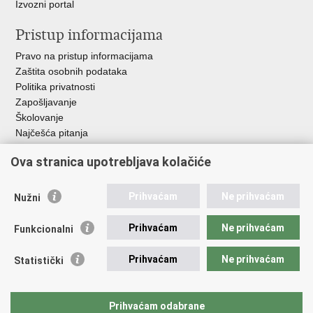
Izvozni portal
Pristup informacijama
Pravo na pristup informacijama
Zaštita osobnih podataka
Politika privatnosti
Zapošljavanje
Školovanje
Najčešća pitanja
Ova stranica upotrebljava kolačiće
Važne poveznice
Aplikacije
Prihvaćam
Ne prihvaćam
Nužni
EMN Nacionalna kontaktna točka za Republiku Hrvatsku
Policijske uprave
Prihvaćam
Ne prihvaćam
Funkcionalni
Policijska akademija
Muzej policije
Prihvaćam
Ne prihvaćam
Statistički
Zaklada policijske solidarnosti
Sindikati
Udruge
Prihvaćam odabrane
Dom zdravlja MUP-a