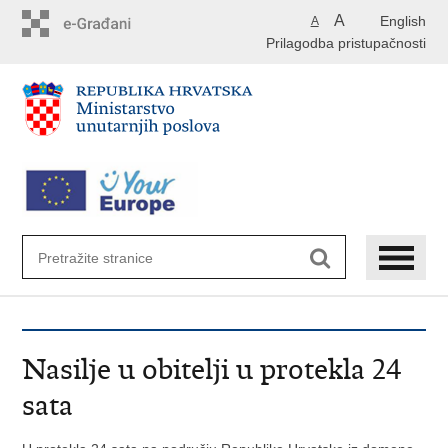
Preskoči
A
English
A
na
Prilagodba pristupačnosti
glavni
sadržaj
Nasilje u obitelji u protekla 24
sata