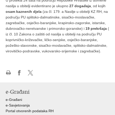
U protekla 24 sata na području Republike Hrvatske iz domene
nasilja u obitelji evidentirano je ukupno
27 događaja
, od kojih
osam kaznenih djela
(za čl. 179. a Nasilje u obitelji KZ RH, na
području PU splitsko-dalmatinske, sisačko-moslavačke,
zagrebačke, osječko-baranjske, krapinsko-zagorske, istarske,
dubrovačko-neretvanske i primorsko-goranske) i
19 prekršaja
(
iz čl. 10 Zakona o zaštiti od nasilja u obitelji na području PU
koprivničko-križevačke, ličko-senjske, osječko-baranjske,
požeško-slavonske, sisačko-moslavačke, splitsko-dalmatinske,
virovitičko-podravske, vukovarsko-srijemske i zagrebačke).
Ispiši
Podijeli
Podijeli
stranicu
na
na
Facebooku
X-
e-Građani
u
e-Građani
e-Savjetovanja
Portal otvorenih podataka RH