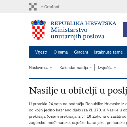
Preskoči
na
glavni
sadržaj
Vijesti
O nama
Građani
Istaknute teme
Naslovnica
Kalendar nasilja
Izvješća
Nasilje u obitelji u posl
U protekla 24 sata na području Republike Hrvatske iz d
od kojih
jedno
kazneno djelo (za čl. 179. a Nasilje u o
prekršaja (
osam
prekršaja iz čl.
10
Zakona o zaštiti od
zagorske, međimurske, osječko-baranjske, primorsko-g