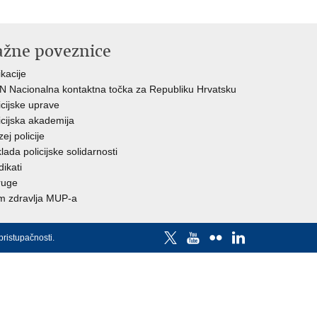
ažne poveznice
ikacije
 Nacionalna kontaktna točka za Republiku Hrvatsku
icijske uprave
icijska akademija
ej policije
lada policijske solidarnosti
dikati
ruge
 zdravlja MUP-a
pristupačnosti
.