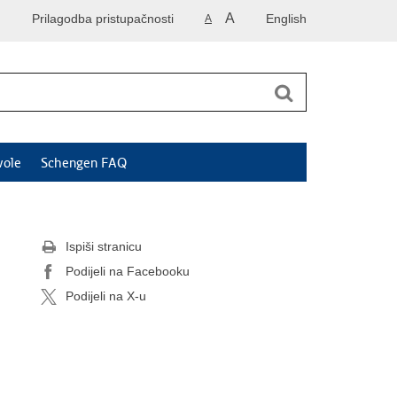
A
Prilagodba pristupačnosti
English
A
vole
Schengen FAQ
Ispiši stranicu
Podijeli na Facebooku
Podijeli na X-u