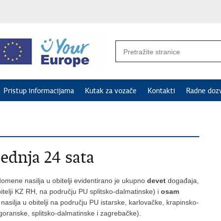
Pristup informacijama
Kutak za vozače
Kontakti
Radne doz
jednja 24 sata
omene nasilja u obitelji evidentirano je ukupno
devet
događaja,
bitelji KZ RH, na području PU splitsko-dalmatinske) i
osam
 nasilja u obitelji na području PU istarske, karlovačke, krapinsko-
oranske, splitsko-dalmatinske i zagrebačke).