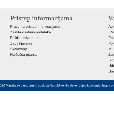
Pristup informacijama
V
Pravo na pristup informacijama
Apl
Zaštita osobnih podataka
EMN
Politika privatnosti
Pol
Zapošljavanje
Pol
Školovanje
Muz
Najčešća pitanja
Zak
Sin
Ud
Dom
026 Ministarstvo unutarnjih poslova Republike Hrvatske.
Uvjeti korištenja
.
Izjava o 