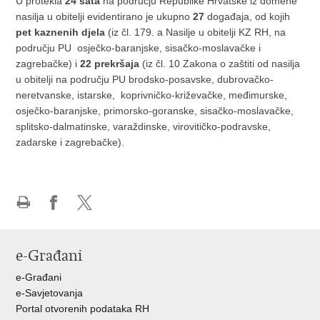
U protekla
24 sata
na području Republike Hrvatske iz domene
nasilja u obitelji evidentirano je ukupno
27
događaja, od kojih
pet kaznenih djela
(iz čl. 179. a Nasilje u obitelji KZ RH, na
području PU osječko-baranjske, sisačko-moslavačke i
zagrebačke) i
22 prekršaja
(iz čl. 10 Zakona o zaštiti od nasilja
u obitelji na području PU brodsko-posavske, dubrovačko-
neretvanske, istarske, koprivničko-križevačke, međimurske,
osječko-baranjske, primorsko-goranske, sisačko-moslavačke,
splitsko-dalmatinske, varaždinske, virovitičko-podravske,
zadarske i zagrebačke).
Ispiši
Podijeli
Podijeli
stranicu
na
na
Facebooku
X-
e-Građani
u
e-Građani
e-Savjetovanja
Portal otvorenih podataka RH