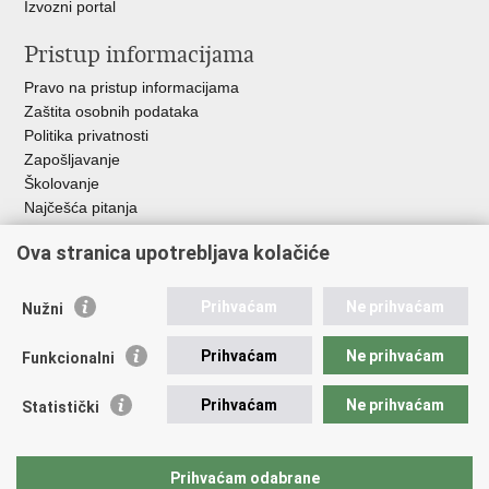
Izvozni portal
Pristup informacijama
Pravo na pristup informacijama
Zaštita osobnih podataka
Politika privatnosti
Zapošljavanje
Školovanje
Najčešća pitanja
Ova stranica upotrebljava kolačiće
Važne poveznice
Aplikacije
Prihvaćam
Ne prihvaćam
Nužni
EMN Nacionalna kontaktna točka za Republiku Hrvatsku
Policijske uprave
Prihvaćam
Ne prihvaćam
Funkcionalni
Policijska akademija
Muzej policije
Prihvaćam
Ne prihvaćam
Statistički
Zaklada policijske solidarnosti
Sindikati
Udruge
Prihvaćam odabrane
Dom zdravlja MUP-a