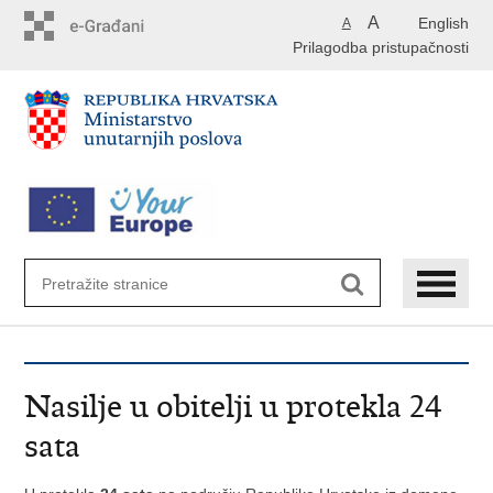
Preskoči
A
English
A
na
Prilagodba pristupačnosti
glavni
sadržaj
Nasilje u obitelji u protekla 24
sata