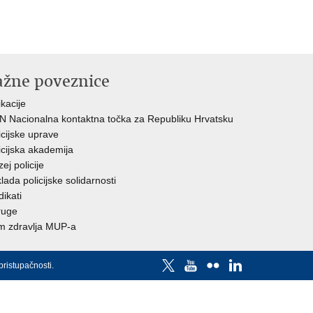
ažne poveznice
ikacije
 Nacionalna kontaktna točka za Republiku Hrvatsku
icijske uprave
icijska akademija
ej policije
lada policijske solidarnosti
dikati
ruge
 zdravlja MUP-a
pristupačnosti
.