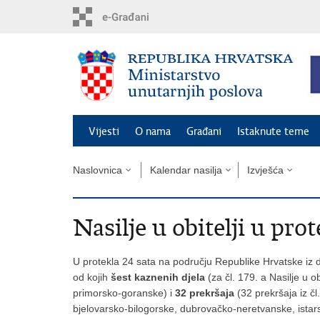
Preskoči
na
glavni
sadržaj
Vijesti
O nama
Građani
Istaknute teme
Naslovnica
Kalendar nasilja
Izvješća
Nasilje u obitelji u prot
U protekla 24 sata na području Republike Hrvatske iz d
od kojih
šest kaznenih djela
(za čl. 179. a Nasilje u o
primorsko-goranske) i
32 prekršaja
(32 prekršaja iz čl
bjelovarsko-bilogorske, dubrovačko-neretvanske, istar