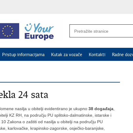
Pristup informacijama
Kutak za vozače
Kontakti
Radne doz
ekla 24 sata
omene nasilja u obitelji evidentirano je ukupno
38 događaja
,
bitelji KZ RH, na području PU splitsko-dalmatinske, istarske i
. 10 Zakona o zaštiti od nasilja u obitelji na području PU
ske, karlovačke, krapinsko-zagorske, osječko-baranjske,