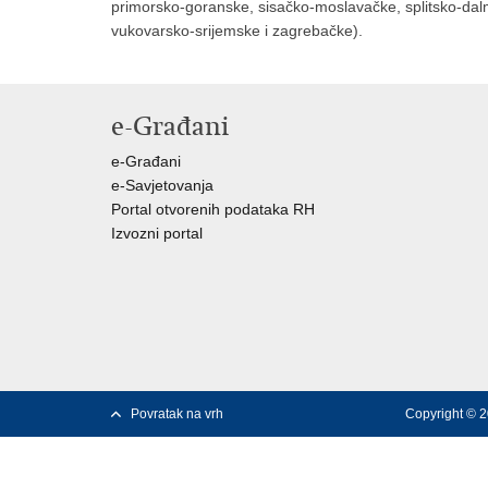
primorsko-goranske, sisačko-moslavačke, splitsko-dalm
vukovarsko-srijemske i zagrebačke).
e-Građani
e-Građani
e-Savjetovanja
Portal otvorenih podataka RH
Izvozni portal
Povratak na vrh
Copyright © 2