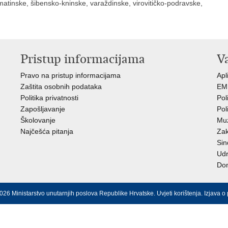
atinske, šibensko-kninske, varaždinske, virovitičko-podravske,
Pristup informacijama
V
Pravo na pristup informacijama
Apl
Zaštita osobnih podataka
EMN
Politika privatnosti
Pol
Zapošljavanje
Pol
Školovanje
Muz
Najčešća pitanja
Zak
Sin
Ud
Dom
026 Ministarstvo unutarnjih poslova Republike Hrvatske.
Uvjeti korištenja
.
Izjava o 