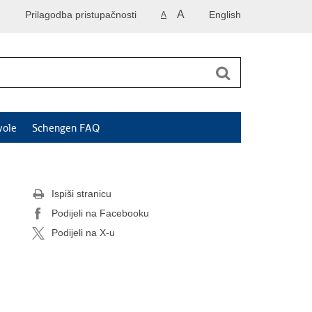
A
Prilagodba pristupačnosti
English
A
vole
Schengen FAQ
Ispiši stranicu
Podijeli na Facebooku
Podijeli na X-u