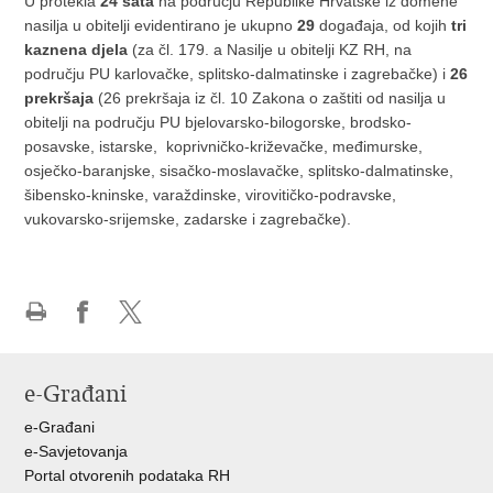
U protekla
24 sata
na području Republike Hrvatske iz domene
nasilja u obitelji evidentirano je ukupno
29
događaja, od kojih
tri
kaznena djela
(za čl. 179. a Nasilje u obitelji KZ RH, na
području PU karlovačke, splitsko-dalmatinske i zagrebačke) i
26
prekršaja
(26 prekršaja iz čl. 10 Zakona o zaštiti od nasilja u
obitelji na području PU bjelovarsko-bilogorske, brodsko-
posavske, istarske, koprivničko-križevačke, međimurske,
osječko-baranjske, sisačko-moslavačke, splitsko-dalmatinske,
šibensko-kninske, varaždinske, virovitičko-podravske,
vukovarsko-srijemske, zadarske i zagrebačke).
Ispiši
Podijeli
Podijeli
stranicu
na
na
Facebooku
X-
e-Građani
u
e-Građani
e-Savjetovanja
Portal otvorenih podataka RH