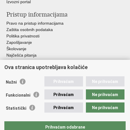
Izvozni portal
Pristup informacijama
Pravo na pristup informacijama
Zaštita osobnih podataka
Politika privatnosti
Zapošljavanje
Školovanje
Najčešća pitanja
Ova stranica upotrebljava kolačiće
Važne poveznice
Aplikacije
Prihvaćam
Ne prihvaćam
Nužni
EMN Nacionalna kontaktna točka za Republiku Hrvatsku
Policijske uprave
Prihvaćam
Ne prihvaćam
Funkcionalni
Policijska akademija
Muzej policije
Prihvaćam
Ne prihvaćam
Statistički
Zaklada policijske solidarnosti
Sindikati
Udruge
Prihvaćam odabrane
Dom zdravlja MUP-a