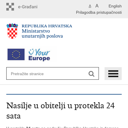
Preskoči
A
English
A
na
Prilagodba pristupačnosti
glavni
sadržaj
Nasilje u obitelji u protekla 24
sata