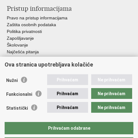
Pristup informacijama
Pravo na pristup informacijama
Zaštita osobnih podataka
Politika privatnosti
Zapošljavanje
Školovanje
Najčešća pitanja
Ova stranica upotrebljava kolačiće
Važne poveznice
Aplikacije
Prihvaćam
Ne prihvaćam
Nužni
EMN Nacionalna kontaktna točka za Republiku Hrvatsku
Policijske uprave
Prihvaćam
Ne prihvaćam
Funkcionalni
Policijska akademija
Muzej policije
Prihvaćam
Ne prihvaćam
Statistički
Zaklada policijske solidarnosti
Sindikati
Udruge
Prihvaćam odabrane
Dom zdravlja MUP-a