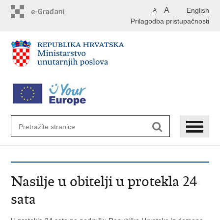
Preskoči
A
English
A
na
Prilagodba pristupačnosti
glavni
sadržaj
Nasilje u obitelji u protekla 24
sata