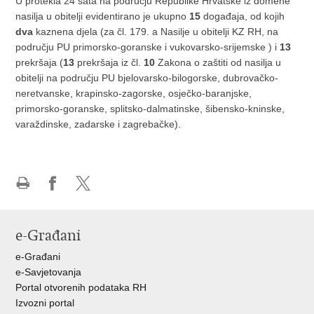
U protekla 24 sata na području Republike Hrvatske iz domene
nasilja u obitelji evidentirano je ukupno
15
događaja, od kojih
dva
kaznena djela (za čl. 179. a Nasilje u obitelji KZ RH, na
području PU primorsko-goranske i vukovarsko-srijemske ) i
13
prekršaja (
13
prekršaja iz čl.
10
Zakona o zaštiti od nasilja u
obitelji na području PU bjelovarsko-bilogorske, dubrovačko-
neretvanske, krapinsko-zagorske, osječko-baranjske,
primorsko-goranske, splitsko-dalmatinske, šibensko-kninske,
varaždinske, zadarske i zagrebačke).
Ispiši
Podijeli
Podijeli
stranicu
na
na
Facebooku
X-
e-Građani
u
e-Građani
e-Savjetovanja
Portal otvorenih podataka RH
Izvozni portal