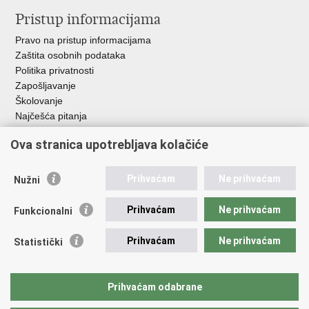
Pristup informacijama
Pravo na pristup informacijama
Zaštita osobnih podataka
Politika privatnosti
Zapošljavanje
Školovanje
Najčešća pitanja
Ova stranica upotrebljava kolačiće
Važne poveznice
Aplikacije
Prihvaćam
Ne prihvaćam
Nužni
EMN Nacionalna kontaktna točka za Republiku Hrvatsku
Policijske uprave
Prihvaćam
Ne prihvaćam
Funkcionalni
Policijska akademija
Muzej policije
Prihvaćam
Ne prihvaćam
Statistički
Zaklada policijske solidarnosti
Sindikati
Udruge
Prihvaćam odabrane
Dom zdravlja MUP-a