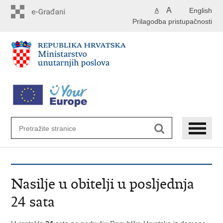
Preskoči
A
English
A
na
Prilagodba pristupačnosti
glavni
sadržaj
Nasilje u obitelji u posljednja
24 sata