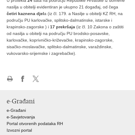
U protekla
24
sata na području Republike Hrvatske iz domene
nasilja u obitelji evidentiran je ukupno 21 događaj, od čega
četiri kaznena djel
a (iz čl. 179. a Nasilje u obitelji KZ RH, na
području PU karlovačke, splitsko-dalmatinske, istarske i
krapinsko-zagorske ) i
17 prekršaja
(iz čl. 10 Zakona o zaštiti
od nasilja u obitelji na području PU brodsko-posavske,
karlovačke, koprivničko-križevačke, krapinsko-zagorske,
sisačko-moslavačke, splitsko-dalmatinske, varaždinske,
vukovarsko-srijemske i zagrebačke).
Ispiši
Podijeli
Podijeli
stranicu
na
na
Facebooku
X-
e-Građani
u
e-Građani
e-Savjetovanja
Portal otvorenih podataka RH
Izvozni portal