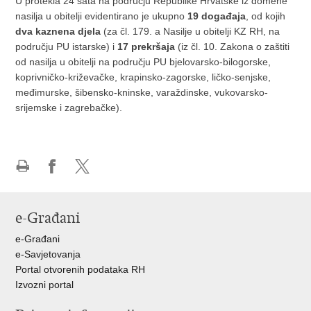
U protekla 24 sata na području Republike Hrvatske iz domene
nasilja u obitelji evidentirano je ukupno
19 događaja
, od kojih
dva kaznena djela
(za čl. 179. a Nasilje u obitelji KZ RH, na
području PU istarske) i
17 prekršaja
(iz čl. 10. Zakona o zaštiti
od nasilja u obitelji na području PU bjelovarsko-bilogorske,
koprivničko-križevačke, krapinsko-zagorske, ličko-senjske,
međimurske, šibensko-kninske, varaždinske, vukovarsko-
srijemske i zagrebačke).
Ispiši
Podijeli
Podijeli
stranicu
na
na
Facebooku
X-
e-Građani
u
e-Građani
e-Savjetovanja
Portal otvorenih podataka RH
Izvozni portal