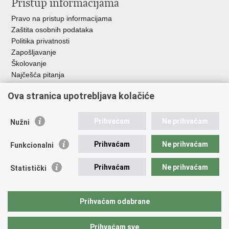
Pristup informacijama
Pravo na pristup informacijama
Zaštita osobnih podataka
Politika privatnosti
Zapošljavanje
Školovanje
Najčešća pitanja
Ova stranica upotrebljava kolačiće
Važne poveznice
Aplikacije
Prihvaćam
Ne prihvaćam
Nužni
EMN Nacionalna kontaktna točka za Republiku Hrvatsku
Policijske uprave
Prihvaćam
Ne prihvaćam
Funkcionalni
Policijska akademija
Muzej policije
Prihvaćam
Ne prihvaćam
Statistički
Zaklada policijske solidarnosti
Sindikati
Udruge
Prihvaćam odabrane
Dom zdravlja MUP-a
Prihvaćam sve