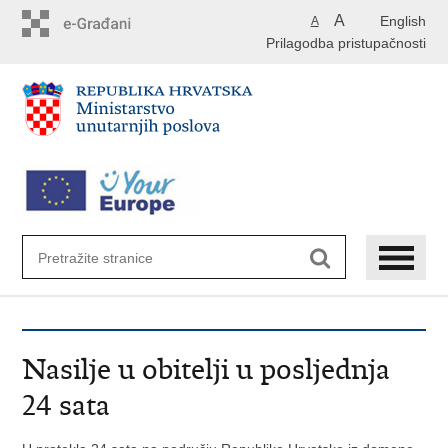
Preskoči
A
English
A
na
Prilagodba pristupačnosti
glavni
sadržaj
Nasilje u obitelji u posljednja
24 sata