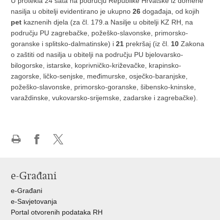
U protekla 24 sata na području Republike Hrvatske iz domene
nasilja u obitelji evidentirano je ukupno
26
događaja, od kojih
pet
kaznenih djela (za čl. 179.a Nasilje u obitelji KZ RH, na
području PU zagrebačke, požeško-slavonske, primorsko-
goranske i splitsko-dalmatinske) i
21
prekršaj (iz čl.
10
Zakona
o zaštiti od nasilja u obitelji na području PU bjelovarsko-
bilogorske, istarske, koprivničko-križevačke, krapinsko-
zagorske, ličko-senjske, međimurske, osječko-baranjske,
požeško-slavonske, primorsko-goranske, šibensko-kninske,
varaždinske, vukovarsko-srijemske, zadarske i zagrebačke).
Ispiši
Podijeli
Podijeli
stranicu
na
na
Facebooku
X-
e-Građani
u
e-Građani
e-Savjetovanja
Portal otvorenih podataka RH