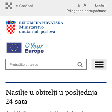
Preskoči
A
English
A
na
Prilagodba pristupačnosti
glavni
sadržaj
Nasilje u obitelji u posljednja
24 sata