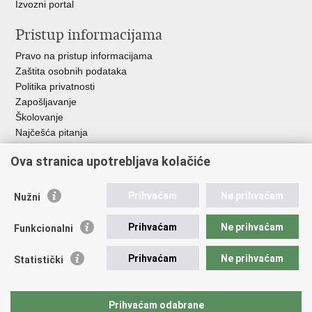
Izvozni portal
Pristup informacijama
Pravo na pristup informacijama
Zaštita osobnih podataka
Politika privatnosti
Zapošljavanje
Školovanje
Najčešća pitanja
Ova stranica upotrebljava kolačiće
Važne poveznice
Aplikacije
Prihvaćam
Ne prihvaćam
Nužni
EMN Nacionalna kontaktna točka za Republiku Hrvatsku
Policijske uprave
Prihvaćam
Ne prihvaćam
Funkcionalni
Policijska akademija
Muzej policije
Prihvaćam
Ne prihvaćam
Statistički
Zaklada policijske solidarnosti
Sindikati
Udruge
Prihvaćam odabrane
Dom zdravlja MUP-a