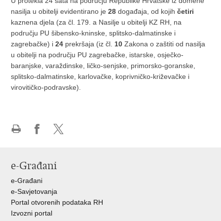
U protekla 24 sata na području Republike Hrvatske iz domene
nasilja u obitelji evidentirano je
28
događaja, od kojih
četiri
kaznena djela (za čl. 179. a Nasilje u obitelji KZ RH, na
području PU šibensko-kninske, splitsko-dalmatinske i
zagrebačke) i
24
prekršaja (iz čl.
10
Zakona o zaštiti od nasilja
u obitelji na području PU zagrebačke, istarske, osječko-
baranjske, varaždinske, ličko-senjske, primorsko-goranske,
splitsko-dalmatinske, karlovačke, koprivničko-križevačke i
virovitičko-podravske).
Ispiši
Podijeli
Podijeli
stranicu
na
na
Facebooku
X-
e-Građani
u
e-Građani
e-Savjetovanja
Portal otvorenih podataka RH
Izvozni portal