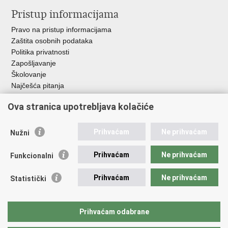
Pristup informacijama
Pravo na pristup informacijama
Zaštita osobnih podataka
Politika privatnosti
Zapošljavanje
Školovanje
Najčešća pitanja
Ova stranica upotrebljava kolačiće
Važne poveznice
Aplikacije
Prihvaćam
Ne prihvaćam
Nužni
EMN Nacionalna kontaktna točka za Republiku Hrvatsku
Policijske uprave
Prihvaćam
Ne prihvaćam
Funkcionalni
Policijska akademija
Muzej policije
Prihvaćam
Ne prihvaćam
Statistički
Zaklada policijske solidarnosti
Sindikati
Udruge
Prihvaćam odabrane
Dom zdravlja MUP-a