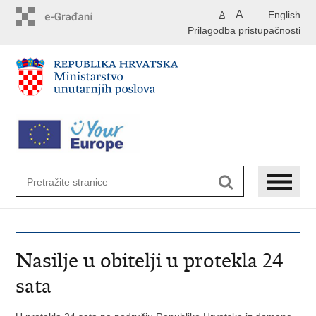
Preskoči
A
English
A
na
Prilagodba pristupačnosti
glavni
sadržaj
Nasilje u obitelji u protekla 24
sata