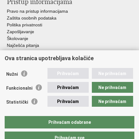
Pristup informacijama
Pravo na pristup informacijama
Zaštita osobnih podataka
Politika privatnosti
Zapošljavanje
Školovanje
Najčešća pitanja
Ova stranica upotrebljava kolačiće
Važne poveznice
Aplikacije
Prihvaćam
Ne prihvaćam
Nužni
EMN Nacionalna kontaktna točka za Republiku Hrvatsku
Policijske uprave
Prihvaćam
Ne prihvaćam
Funkcionalni
Policijska akademija
Muzej policije
Prihvaćam
Ne prihvaćam
Statistički
Zaklada policijske solidarnosti
Sindikati
Udruge
Prihvaćam odabrane
Dom zdravlja MUP-a
Prihvaćam sve