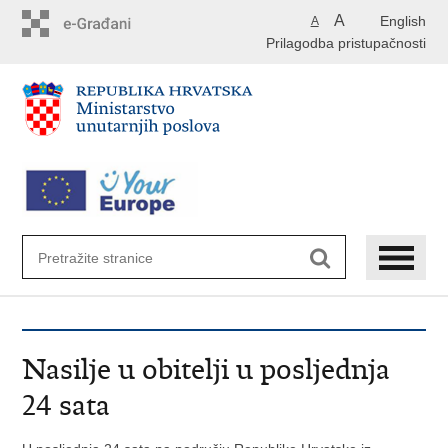
Preskoči
A
English
A
na
Prilagodba pristupačnosti
glavni
sadržaj
Nasilje u obitelji u posljednja
24 sata