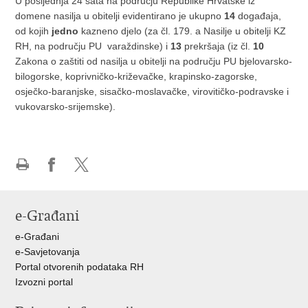
U posljednja 24 sata na području Republike Hrvatske iz
domene nasilja u obitelji evidentirano je ukupno
14
događaja,
od kojih
jedno
kazneno djelo (za čl. 179. a Nasilje u obitelji KZ
RH, na području PU varaždinske) i
13
prekršaja (iz čl.
10
Zakona o zaštiti od nasilja u obitelji na području PU bjelovarsko-
bilogorske, koprivničko-križevačke, krapinsko-zagorske,
osječko-baranjske, sisačko-moslavačke, virovitičko-podravske i
vukovarsko-srijemske).
Ispiši
Podijeli
Podijeli
stranicu
na
na
Facebooku
X-
e-Građani
u
e-Građani
e-Savjetovanja
Portal otvorenih podataka RH
Izvozni portal