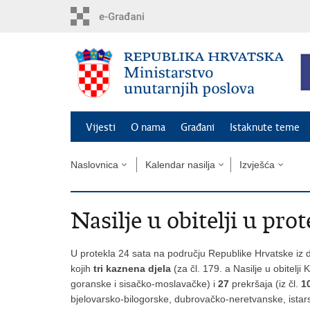
Preskoči
na
glavni
sadržaj
Vijesti
O nama
Građani
Istaknute teme
Naslovnica
Kalendar nasilja
Izvješća
Nasilje u obitelji u prot
U protekla 24 sata na području Republike Hrvatske iz d
kojih
tri
kaznena djela
(za čl. 179. a Nasilje u obitelj
goranske i sisačko-moslavačke) i
27
prekršaja (iz čl.
1
bjelovarsko-bilogorske, dubrovačko-neretvanske, ista