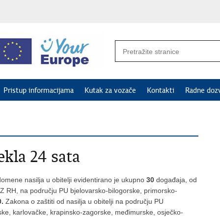
Pristup informacijama
Kutak za vozače
Kontakti
Radne doz
ekla 24 sata
omene nasilja u obitelji evidentirano je ukupno
30
događaja, od
i KZ RH, na području PU bjelovarsko-bilogorske, primorsko-
0.
Zakona o zaštiti od nasilja u obitelji na području PU
rske, karlovačke, krapinsko-zagorske, međimurske, osječko-