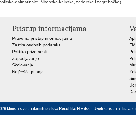
plitsko-dalmatinske, šibensko-kninske, zadarske i zagrebačke).
Pristup informacijama
V
Pravo na pristup informacijama
Apl
Zaštita osobnih podataka
EMN
Politika privatnosti
Pol
Zapošljavanje
Pol
Školovanje
Muz
Najčešća pitanja
Zak
Sin
Ud
Dom
026 Ministarstvo unutarnjih poslova Republike Hrvatske.
Uvjeti korištenja
.
Izjava o 