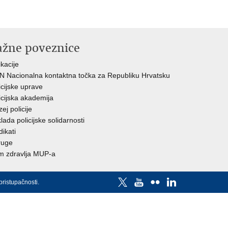
ažne poveznice
ikacije
 Nacionalna kontaktna točka za Republiku Hrvatsku
icijske uprave
icijska akademija
ej policije
lada policijske solidarnosti
dikati
ruge
 zdravlja MUP-a
pristupačnosti
.