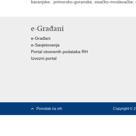
baranjske, primorsko-goranske, sisačko-moslavačke, s
e-Građani
e-Građani
e-Savjetovanja
Portal otvorenih podataka RH
Izvozni portal
Povratak na vrh
Copyright © 2