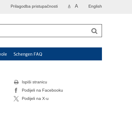
A
Prilagodba pristupačnosti
English
A
vole
Schengen FAQ
Ispiši stranicu
Podijeli na Facebooku
Podijeli na X-u