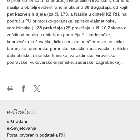
U protekla 24 sata na području Republike Hrvatske iz domene
nasilja u obitelji evidentirano je ukupno
30 događaja
, od kojih
pet kaznenih djela
(za čl. 179. a Nasilje u obitelji KZ RH, na
području PU primorsko-goranske, splitsko-dalmatinske,
varaždinske ) i
25 prekršaja
(25 prekršaja iz čl. 10 Zakona o
zaštiti od nasilja u obitelji na području PU karlovačke,
koprivničko-križevačke, ličko-senjske, međimurske, osječko-
baranjske, primorsko-goranske, sisačko-moslavačke, splitsko-
dalmatinske, šibensko-kninske, varaždinske, virovitičko-
podravske, vukovarsko-srijemske, zadarske, zagrebačke).
Ispiši
Podijeli
Podijeli
stranicu
na
na
Facebooku
X-
e-Građani
u
e-Građani
e-Savjetovanja
Portal otvorenih podataka RH