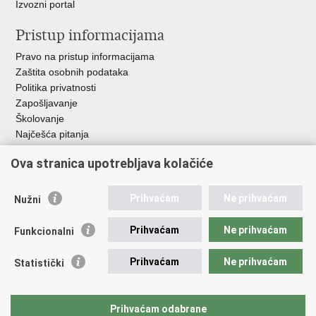
Izvozni portal
Pristup informacijama
Pravo na pristup informacijama
Zaštita osobnih podataka
Politika privatnosti
Zapošljavanje
Školovanje
Najčešća pitanja
Ova stranica upotrebljava kolačiće
Važne poveznice
Aplikacije
Prihvaćam
Ne prihvaćam
Nužni
EMN Nacionalna kontaktna točka za Republiku Hrvatsku
Policijske uprave
Prihvaćam
Ne prihvaćam
Funkcionalni
Policijska akademija
Muzej policije
Prihvaćam
Ne prihvaćam
Statistički
Zaklada policijske solidarnosti
Sindikati
Udruge
Prihvaćam odabrane
Dom zdravlja MUP-a